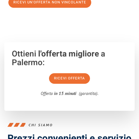
RICEVI UN'OFFERTA NON VINCOLANTE
100% non vincolante – Risposta garantita entro 15 minuti.
Ottieni
l'offerta migliore
a
Palermo:
RICEVI OFFERTA
Offerta
in 15 minuti
(garantita).
CHI SIAMO
Prezzi convenienti e servizio