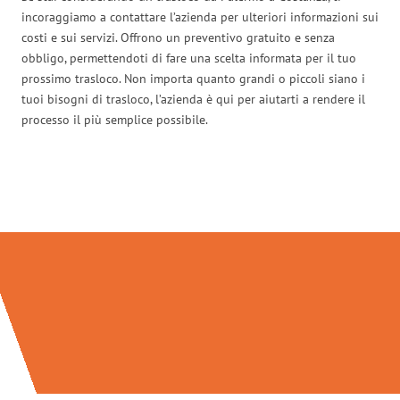
incoraggiamo a contattare l’azienda per ulteriori informazioni sui
costi e sui servizi. Offrono un preventivo gratuito e senza
obbligo, permettendoti di fare una scelta informata per il tuo
prossimo trasloco. Non importa quanto grandi o piccoli siano i
tuoi bisogni di trasloco, l’azienda è qui per aiutarti a rendere il
processo il più semplice possibile.
Traslochi Palermo in numeri: