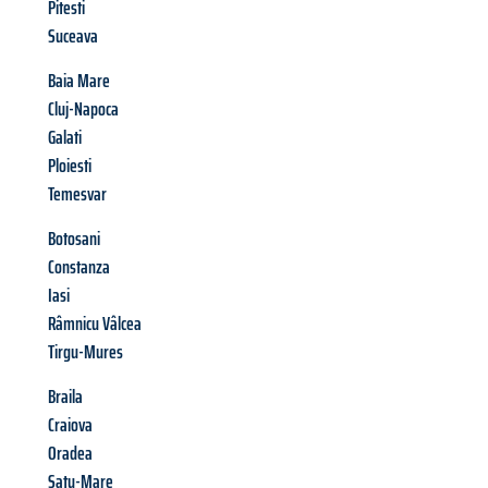
Pitesti
Suceava
Baia Mare
Cluj-Napoca
Galati
Ploiesti
Temesvar
Botosani
Constanza
Iasi
Râmnicu Vâlcea
Tirgu-Mures
Braila
Craiova
Oradea
Satu-Mare