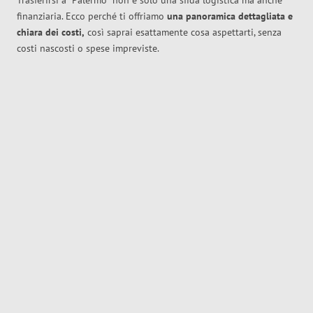
Trasferirsi a
Palermo
non è solo una sfida logistica ma anche
finanziaria. Ecco perché ti offriamo
una panoramica dettagliata e
chiara dei costi,
così saprai esattamente cosa aspettarti, senza
costi nascosti o spese impreviste.