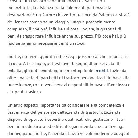
I costi di un trasloco sono influenzati da vari fattori.
Innanzitutto, la distanza tra la Palermo di partenza e la
destinazione è un fattore chiave. Un trasloco da Palermo a Alcalá
de Henares comporta un viaggio lungo e potenzialmente
complesso, il che può influire sui costi. Inoltre, la quantità di
beni da trasportare influisce anche sul prezzo. Più cose hai, più
risorse saranno necessarie per il trasloco.
Inoltre, i servizi aggiuntivi che scegli possono anche influenzare
il costo. Ad esempio, potresti aver bisogno di un servizio di
imballaggio o di smontaggio e montaggio dei
mobili
. L’azienda
offre una serie di pacchetti di trasloco personalizzati in base alle
tue esigenze, con diversi servizi disponibili in base all’ampiezza e
al tipo di trasloco.
Un altro aspetto importante da considerare è la competenza e
l’esperienza del personale dell’azienda di traslochi. L’azienda
dispone di operatori esperti e qualificati che gestiscono i tuoi
beni in modo sicuro ed efficiente, garantendo che nulla venga
danneggiato. Inoltre, l’azienda utilizza veicoli moderni e adeguati