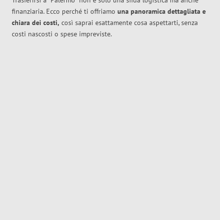
Trasferirsi a
Palermo
non è solo una sfida logistica ma anche
finanziaria. Ecco perché ti offriamo
una panoramica dettagliata e
chiara dei costi,
così saprai esattamente cosa aspettarti, senza
costi nascosti o spese impreviste.