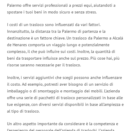
Palermo offre servizi professionali a prezzi equi, aiutandoti a
spostare i tuoi beni in modo sicuro e senza stress.
I costi di un trasloco sono influenzati da vari fattori.
Innanzitutto, la distanza tra la Palermo di partenza e la
destinazione è un fattore chiave. Un trasloco da Palermo a Alcalá
de Henares comporta un viaggio lungo e potenzialmente
complesso, il che può influire sui costi. Inoltre, la quantità di
beni da trasportare influisce anche sul prezzo. Più cose hai, più
risorse saranno necessarie per il trasloco.
Inoltre, i servizi aggiuntivi che scegli possono anche influenzare
il costo. Ad esempio, potresti aver bisogno di un servizio di
imballaggio o di smontaggio e montaggio dei mobili. L’azienda
offre una serie di pacchetti di trasloco personalizzati in base alle
tue esigenze, con diversi servizi disponibili in base all’ampiezza e
al tipo di trasloco.
Un altro aspetto importante da considerare è la competenza e
l’esperienza del personale dell’azienda di traslochi. L’azienda