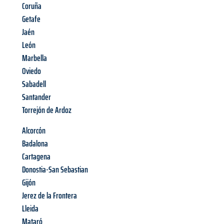
Coruña
Getafe
Jaén
León
Marbella
Oviedo
Sabadell
Santander
Torrejón de Ardoz
Alcorcón
Badalona
Cartagena
Donostia-San Sebastian
Gijón
Jerez de la Frontera
Lleida
Mataró