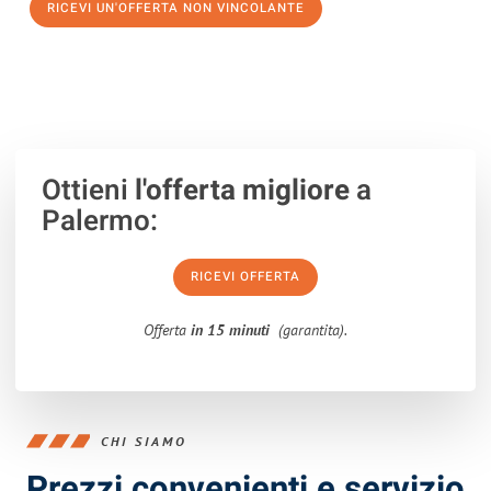
RICEVI UN'OFFERTA NON VINCOLANTE
100% non vincolante – Risposta garantita entro 15 minuti.
Ottieni
l'offerta migliore
a
Palermo:
RICEVI OFFERTA
Offerta
in 15 minuti
(garantita).
CHI SIAMO
Prezzi convenienti e servizio