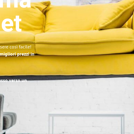
oma
et
ere così facile!
migliori prezzi in
passo verso un