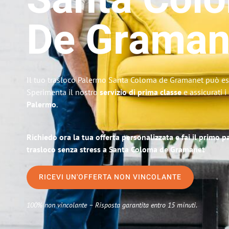
Santa Col
De Graman
Il tuo trasloco Palermo Santa Coloma de Gramanet può ess
Sperimenta il nostro
servizio di prima classe
e assicurati i
Palermo
.
Richiedo ora la tua offerta personalizzata e fai il primo 
trasloco senza stress a Santa Coloma de Gramanet
RICEVI UN'OFFERTA NON VINCOLANTE
100% non vincolante – Risposta garantita entro 15 minuti.