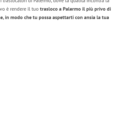
 traslocatori di Palermo, dove la qualità incontra la
ivo è rendere il tuo
trasloco a Palermo il più privo di
e, in modo che tu possa aspettarti con ansia la tua