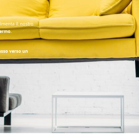
rimenta il nostro
lermo
.
passo verso un