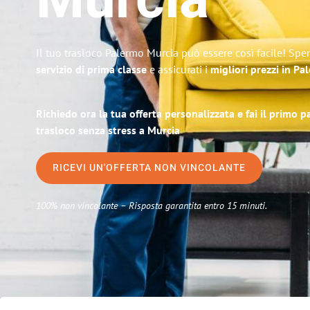
Murcia
Il tuo trasloco Palermo Murcia può essere così facile! Spe
servizio di prima classe
e assicurati i
migliori prezzi in Pa
Richiedo ora la tua offerta personalizzata e fai il primo 
trasloco senza stress a Murcia
RICEVI UN'OFFERTA NON VINCOLANTE
100% non vincolante – Risposta garantita entro 15 minuti.