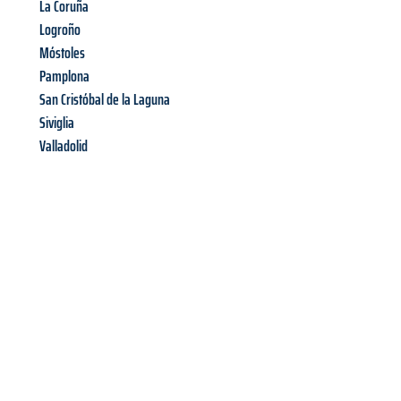
La Coruña
Logroño
Móstoles
Pamplona
San Cristóbal de la Laguna
Siviglia
Valladolid
Richiedi ora la tua
offerta
al
miglior
prezzo !
Inviateci adesso la vostra richiesta non vincolante e
assicuratevi la vostra
offerta di trasloco per le vostre esigenze