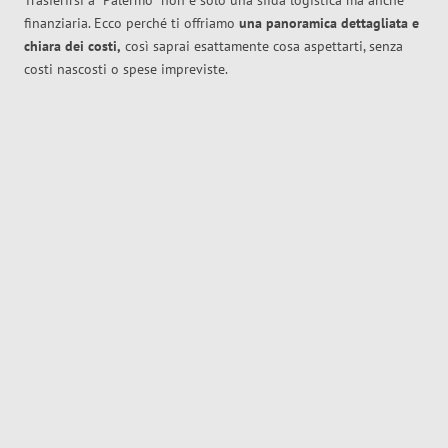
Trasferirsi a
Palermo
non è solo una sfida logistica ma anche
finanziaria. Ecco perché ti offriamo
una panoramica dettagliata e
chiara dei costi,
così saprai esattamente cosa aspettarti, senza
costi nascosti o spese impreviste.