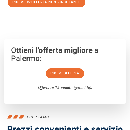
RICEVI UN'OFFERTA NON VINCOLANTE
100% non vincolante – Risposta garantita entro 15 minuti.
Ottieni
l'offerta migliore
a
Palermo:
RICEVI OFFERTA
Offerta
in 15 minuti
(garantita).
CHI SIAMO
Prezzi convenienti e servizio