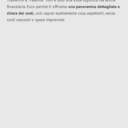
Trasferirsi a
Palermo
non è solo una sfida logistica ma anche
finanziaria. Ecco perché ti offriamo
una panoramica dettagliata e
chiara dei costi,
così saprai esattamente cosa aspettarti, senza
costi nascosti o spese impreviste.