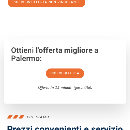
RICEVI UN'OFFERTA NON VINCOLANTE
100% non vincolante – Risposta garantita entro 15 minuti.
Ottieni
l'offerta migliore
a
Palermo:
RICEVI OFFERTA
Offerta
in 15 minuti
(garantita).
CHI SIAMO
Prezzi convenienti e servizio