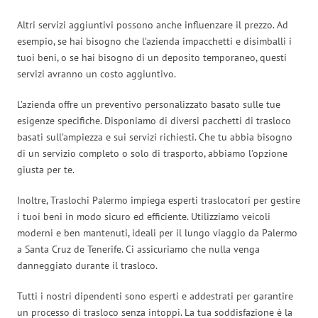
Altri servizi aggiuntivi possono anche influenzare il prezzo. Ad
esempio, se hai bisogno che l’azienda impacchetti e disimballi i
tuoi beni, o se hai bisogno di un deposito temporaneo, questi
servizi avranno un costo aggiuntivo.
L’azienda offre un preventivo personalizzato basato sulle tue
esigenze specifiche. Disponiamo di diversi pacchetti di trasloco
basati sull’ampiezza e sui servizi richiesti. Che tu abbia bisogno
di un servizio completo o solo di trasporto, abbiamo l’opzione
giusta per te.
Inoltre, Traslochi Palermo impiega esperti traslocatori per gestire
i tuoi beni in modo sicuro ed efficiente. Utilizziamo veicoli
moderni e ben mantenuti, ideali per il lungo viaggio da Palermo
a Santa Cruz de Tenerife. Ci assicuriamo che nulla venga
danneggiato durante il trasloco.
Tutti i nostri dipendenti sono esperti e addestrati per garantire
un processo di trasloco senza intoppi. La tua soddisfazione è la