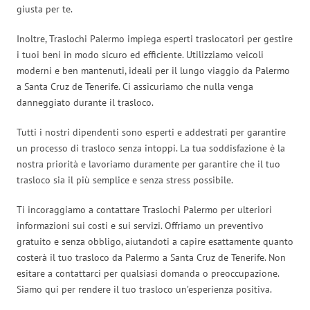
giusta per te.
Inoltre, Traslochi Palermo impiega esperti traslocatori per gestire
i tuoi beni in modo sicuro ed efficiente. Utilizziamo veicoli
moderni e ben mantenuti, ideali per il lungo viaggio da Palermo
a Santa Cruz de Tenerife. Ci assicuriamo che nulla venga
danneggiato durante il trasloco.
Tutti i nostri dipendenti sono esperti e addestrati per garantire
un processo di trasloco senza intoppi. La tua soddisfazione è la
nostra priorità e lavoriamo duramente per garantire che il tuo
trasloco sia il più semplice e senza stress possibile.
Ti incoraggiamo a contattare Traslochi Palermo per ulteriori
informazioni sui costi e sui servizi. Offriamo un preventivo
gratuito e senza obbligo, aiutandoti a capire esattamente quanto
costerà il tuo trasloco da Palermo a Santa Cruz de Tenerife. Non
esitare a contattarci per qualsiasi domanda o preoccupazione.
Siamo qui per rendere il tuo trasloco un’esperienza positiva.