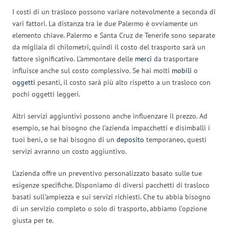
I costi di un trasloco possono variare notevolmente a seconda di
vari fattori. La distanza tra le due Palermo è ovviamente un
elemento chiave. Palermo e Santa Cruz de Tenerife sono separate
da migliaia di chilometri, quindi il costo del trasporto sarà un
fattore significativo. L’ammontare delle
merci
da trasportare
influisce anche sul costo complessivo. Se hai molti
mobili
o
oggetti
pesanti, il costo sarà più alto rispetto a un trasloco con
pochi oggetti leggeri.
Altri servizi aggiuntivi possono anche influenzare il prezzo. Ad
esempio, se hai bisogno che l’azienda impacchetti e disimballi i
tuoi beni, o se hai bisogno di un
deposito
temporaneo, questi
servizi avranno un costo aggiuntivo.
L’azienda offre un preventivo personalizzato basato sulle tue
esigenze specifiche. Disponiamo di diversi pacchetti di trasloco
basati sull’ampiezza e sui servizi richiesti. Che tu abbia bisogno
di un servizio completo o solo di trasporto, abbiamo l’opzione
giusta per te.