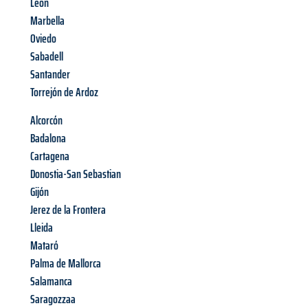
León
Marbella
Oviedo
Sabadell
Santander
Torrejón de Ardoz
Alcorcón
Badalona
Cartagena
Donostia-San Sebastian
Gijón
Jerez de la Frontera
Lleida
Mataró
Palma de Mallorca
Salamanca
Saragozzaa