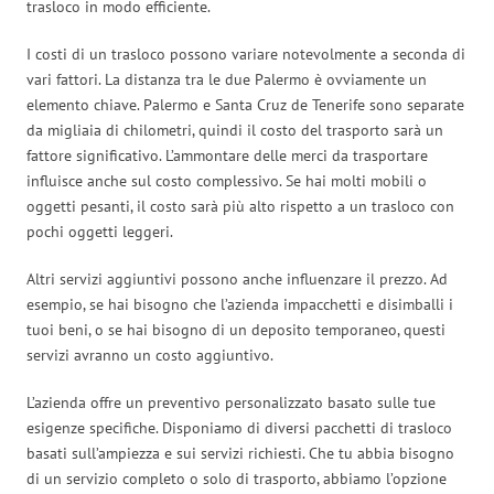
trasloco in modo efficiente.
I costi di un trasloco possono variare notevolmente a seconda di
vari fattori. La distanza tra le due Palermo è ovviamente un
elemento chiave. Palermo e Santa Cruz de Tenerife sono separate
da migliaia di chilometri, quindi il costo del trasporto sarà un
fattore significativo. L’ammontare delle merci da trasportare
influisce anche sul costo complessivo. Se hai molti mobili o
oggetti pesanti, il costo sarà più alto rispetto a un trasloco con
pochi oggetti leggeri.
Altri servizi aggiuntivi possono anche influenzare il prezzo. Ad
esempio, se hai bisogno che l’azienda impacchetti e disimballi i
tuoi beni, o se hai bisogno di un deposito temporaneo, questi
servizi avranno un costo aggiuntivo.
L’azienda offre un preventivo personalizzato basato sulle tue
esigenze specifiche. Disponiamo di diversi pacchetti di trasloco
basati sull’ampiezza e sui servizi richiesti. Che tu abbia bisogno
di un servizio completo o solo di trasporto, abbiamo l’opzione