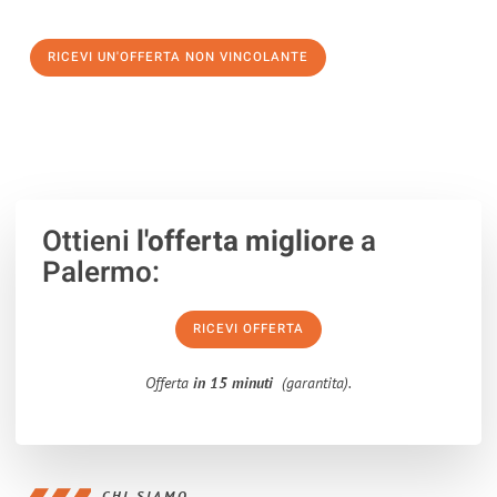
verso un trasloco senza stress a Santa Cruz de Tenerife
RICEVI UN'OFFERTA NON VINCOLANTE
100% non vincolante – Risposta garantita entro 15 minuti.
Ottieni
l'offerta migliore
a
Palermo:
RICEVI OFFERTA
Offerta
in 15 minuti
(garantita).
CHI SIAMO