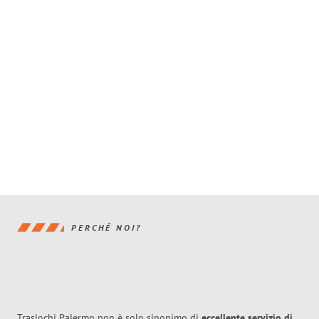
PERCHÉ NOI?
Traslochi Palermo non è solo sinonimo di
eccellente
servizio di