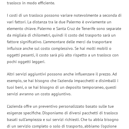
trasloco in modo efficiente.
I costi di un trasloco possono variare notevolmente a seconda di
vari fattori. La distanza tra le due Palermo è ovviamente un
elemento chiave. Palermo e Santa Cruz de Tenerife sono separate
da migliaia di chilometri, quindi il costo del trasporto sarà un
fattore significativo. L’ammontare delle merci da trasportare
influisce anche sul costo complessivo. Se hai molti mobili o
oggetti pesanti, il costo sarà più alto rispetto a un trasloco con
pochi oggetti leggeri.
Altri servizi aggiuntivi possono anche influenzare il prezzo. Ad
esempio, se hai bisogno che l’azienda impacchetti e disimballi i
tuoi beni, o se hai bisogno di un deposito temporaneo, questi
servizi avranno un costo aggiuntivo.
L’azienda offre un preventivo personalizzato basato sulle tue
esigenze specifiche. Disponiamo di diversi pacchetti di trasloco
basati sull’ampiezza e sui servizi richiesti. Che tu abbia bisogno
di un servizio completo o solo di trasporto, abbiamo l’opzione