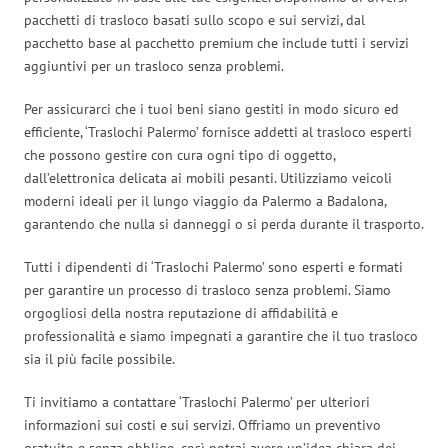
pacchetti di trasloco basati sullo scopo e sui servizi, dal
pacchetto base al pacchetto premium che include tutti i servizi
aggiuntivi per un trasloco senza problemi.
Per assicurarci che i tuoi beni siano gestiti in modo sicuro ed
efficiente, ‘Traslochi Palermo’ fornisce addetti al trasloco esperti
che possono gestire con cura ogni tipo di oggetto,
dall’elettronica delicata ai mobili pesanti. Utilizziamo veicoli
moderni ideali per il lungo viaggio da Palermo a Badalona,
garantendo che nulla si danneggi o si perda durante il trasporto.
Tutti i dipendenti di ‘Traslochi Palermo’ sono esperti e formati
per garantire un processo di trasloco senza problemi. Siamo
orgogliosi della nostra reputazione di affidabilità e
professionalità e siamo impegnati a garantire che il tuo trasloco
sia il più facile possibile.
Ti invitiamo a contattare ‘Traslochi Palermo’ per ulteriori
informazioni sui costi e sui servizi. Offriamo un preventivo
gratuito e senza obbligo, così potrai avere un’idea chiara dei