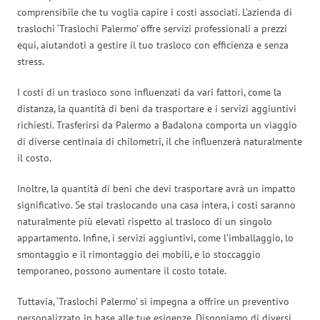
comprensibile che tu voglia capire i costi associati. L’azienda di
traslochi ‘Traslochi Palermo’ offre servizi professionali a prezzi
equi, aiutandoti a gestire il tuo trasloco con efficienza e senza
stress.
I costi di un trasloco sono influenzati da vari fattori, come la
distanza, la quantità di beni da trasportare e i servizi aggiuntivi
richiesti. Trasferirsi da Palermo a Badalona comporta un viaggio
di diverse centinaia di chilometri, il che influenzerà naturalmente
il costo.
Inoltre, la quantità di beni che devi trasportare avrà un impatto
significativo. Se stai traslocando una casa intera, i costi saranno
naturalmente più elevati rispetto al trasloco di un singolo
appartamento. Infine, i servizi aggiuntivi, come l’imballaggio, lo
smontaggio e il rimontaggio dei mobili, e lo stoccaggio
temporaneo, possono aumentare il costo totale.
Tuttavia, ‘Traslochi Palermo’ si impegna a offrire un preventivo
personalizzato in base alle tue esigenze. Disponiamo di diversi