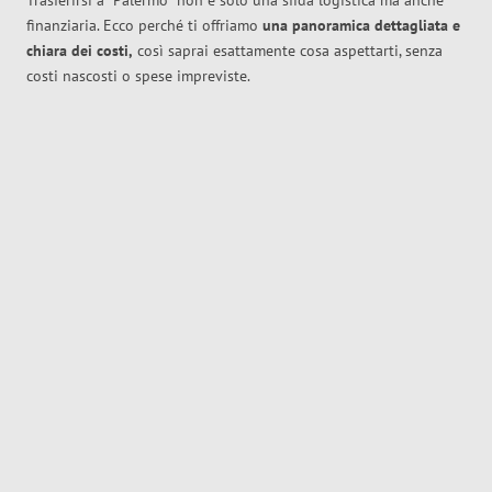
Trasferirsi a
Palermo
non è solo una sfida logistica ma anche
finanziaria. Ecco perché ti offriamo
una panoramica dettagliata e
chiara dei costi,
così saprai esattamente cosa aspettarti, senza
costi nascosti o spese impreviste.