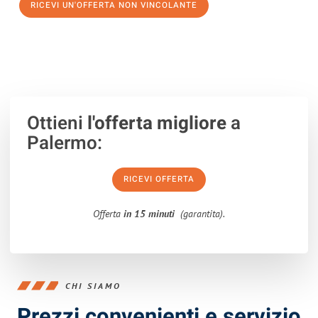
RICEVI UN'OFFERTA NON VINCOLANTE
100% non vincolante – Risposta garantita entro 15 minuti.
Ottieni
l'offerta migliore
a
Palermo:
RICEVI OFFERTA
Offerta
in 15 minuti
(garantita).
CHI SIAMO
Prezzi convenienti e servizio