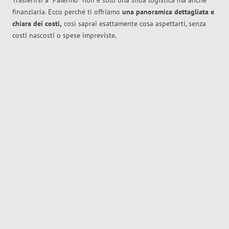
Trasferirsi a
Palermo
non è solo una sfida logistica ma anche
finanziaria. Ecco perché ti offriamo
una panoramica dettagliata e
chiara dei costi,
così saprai esattamente cosa aspettarti, senza
costi nascosti o spese impreviste.