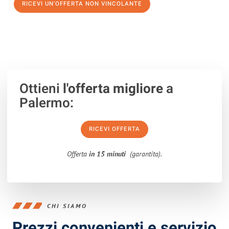
RICEVI UN'OFFERTA NON VINCOLANTE
100% non vincolante – Risposta garantita entro 15 minuti.
Ottieni
l'offerta migliore
a
Palermo:
RICEVI OFFERTA
Offerta
in 15 minuti
(garantita).
CHI SIAMO
Prezzi convenienti e servizio