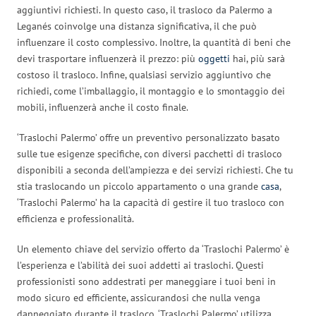
aggiuntivi richiesti. In questo caso, il trasloco da Palermo a
Leganés coinvolge una distanza significativa, il che può
influenzare il costo complessivo. Inoltre, la quantità di beni che
devi trasportare influenzerà il prezzo: più
oggetti
hai, più sarà
costoso il trasloco. Infine, qualsiasi servizio aggiuntivo che
richiedi, come l’imballaggio, il montaggio e lo smontaggio dei
mobili, influenzerà anche il costo finale.
‘Traslochi Palermo’ offre un preventivo personalizzato basato
sulle tue esigenze specifiche, con diversi pacchetti di trasloco
disponibili a seconda dell’ampiezza e dei servizi richiesti. Che tu
stia traslocando un piccolo appartamento o una grande
casa
,
‘Traslochi Palermo’ ha la capacità di gestire il tuo trasloco con
efficienza e professionalità.
Un elemento chiave del servizio offerto da ‘Traslochi Palermo’ è
l’esperienza e l’abilità dei suoi addetti ai traslochi. Questi
professionisti sono addestrati per maneggiare i tuoi beni in
modo sicuro ed efficiente, assicurandosi che nulla venga
danneggiato durante il trasloco. ‘Traslochi Palermo’ utilizza