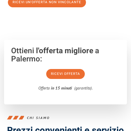
RICEVI UN'OFFERTA NON VINCOLANTE
100% non vincolante – Risposta garantita entro 15 minuti.
Ottieni
l'offerta migliore
a
Palermo:
RICEVI OFFERTA
Offerta
in 15 minuti
(garantita).
CHI SIAMO
Prezzi convenienti e servizio