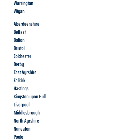
Warrington
Wigan
Aberdeenshire
Belfast
Bolton
Bristol
Colchester
Derby
East Ayrshire
Falkirk
Hastings
Kingston upon Hull
Liverpool
Middlesbrough
North Ayrshire
Nuneaton
Poole