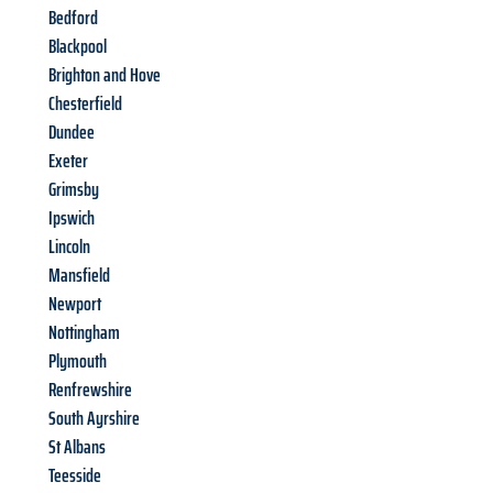
Bedford
Blackpool
Brighton and Hove
Chesterfield
Dundee
Exeter
Grimsby
Ipswich
Lincoln
Mansfield
Newport
Nottingham
Plymouth
Renfrewshire
South Ayrshire
St Albans
Teesside