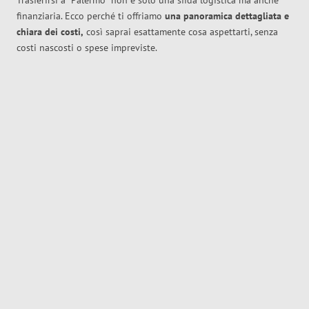
Trasferirsi a
Palermo
non è solo una sfida logistica ma anche
finanziaria. Ecco perché ti offriamo
una panoramica dettagliata e
chiara dei costi,
così saprai esattamente cosa aspettarti, senza
costi nascosti o spese impreviste.