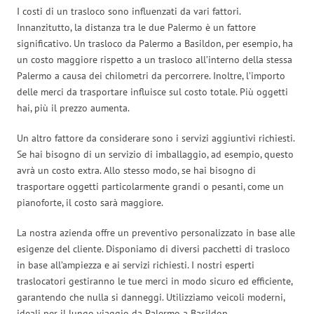
I costi di un trasloco sono influenzati da vari fattori.
Innanzitutto, la distanza tra le due Palermo è un fattore
significativo. Un trasloco da Palermo a Basildon, per esempio, ha
un costo maggiore rispetto a un trasloco all’interno della stessa
Palermo a causa dei chilometri da percorrere. Inoltre, l’importo
delle merci da trasportare influisce sul costo totale. Più oggetti
hai, più il prezzo aumenta.
Un altro fattore da considerare sono i servizi aggiuntivi richiesti.
Se hai bisogno di un servizio di imballaggio, ad esempio, questo
avrà un costo extra. Allo stesso modo, se hai bisogno di
trasportare oggetti particolarmente grandi o pesanti, come un
pianoforte, il costo sarà maggiore.
La nostra azienda offre un preventivo personalizzato in base alle
esigenze del cliente. Disponiamo di diversi pacchetti di trasloco
in base all’ampiezza e ai servizi richiesti. I nostri esperti
traslocatori gestiranno le tue merci in modo sicuro ed efficiente,
garantendo che nulla si danneggi. Utilizziamo veicoli moderni,
ideali per il lungo viaggio da Palermo a Basildon.