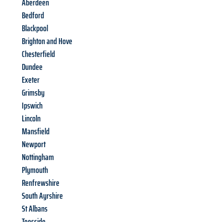
Aberdeen
Bedford
Blackpool
Brighton and Hove
Chesterfield
Dundee
Exeter
Grimsby
Ipswich
Lincoln
Mansfield
Newport
Nottingham
Plymouth
Renfrewshire
South Ayrshire
St Albans
Teesside