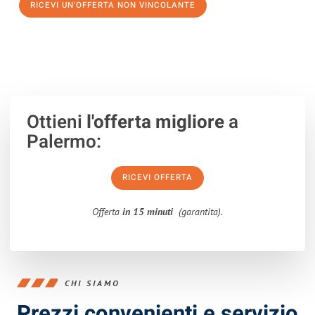
RICEVI UN'OFFERTA NON VINCOLANTE
100% non vincolante – Risposta garantita entro 15 minuti.
Ottieni
l'offerta migliore
a
Palermo:
RICEVI OFFERTA
Offerta
in 15 minuti
(garantita).
CHI SIAMO
Prezzi convenienti e servizio