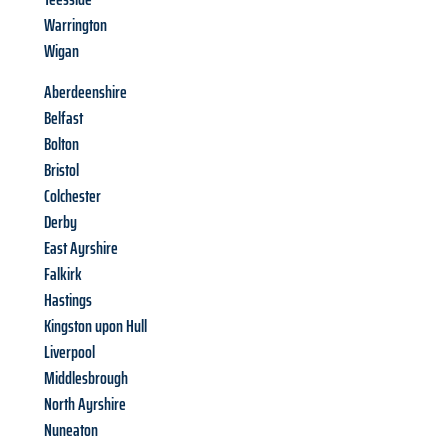
Warrington
Wigan
Aberdeenshire
Belfast
Bolton
Bristol
Colchester
Derby
East Ayrshire
Falkirk
Hastings
Kingston upon Hull
Liverpool
Middlesbrough
North Ayrshire
Nuneaton