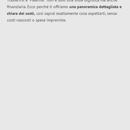
Trasferirsi a
Palermo
non è solo una sfida logistica ma anche
finanziaria. Ecco perché ti offriamo
una panoramica dettagliata e
chiara dei costi,
così saprai esattamente cosa aspettarti, senza
costi nascosti o spese impreviste.