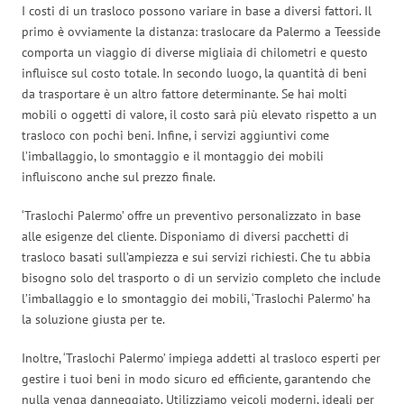
I costi di un trasloco possono variare in base a diversi fattori. Il
primo è ovviamente la distanza: traslocare da Palermo a Teesside
comporta un viaggio di diverse migliaia di chilometri e questo
influisce sul costo totale. In secondo luogo, la quantità di beni
da trasportare è un altro fattore determinante. Se hai molti
mobili o oggetti di valore, il costo sarà più elevato rispetto a un
trasloco con pochi beni. Infine, i servizi aggiuntivi come
l’imballaggio, lo smontaggio e il montaggio dei mobili
influiscono anche sul prezzo finale.
‘Traslochi Palermo’ offre un preventivo personalizzato in base
alle esigenze del cliente. Disponiamo di diversi pacchetti di
trasloco basati sull’ampiezza e sui servizi richiesti. Che tu abbia
bisogno solo del trasporto o di un servizio completo che include
l’imballaggio e lo smontaggio dei mobili, ‘Traslochi Palermo’ ha
la soluzione giusta per te.
Inoltre, ‘Traslochi Palermo’ impiega addetti al trasloco esperti per
gestire i tuoi beni in modo sicuro ed efficiente, garantendo che
nulla venga danneggiato. Utilizziamo veicoli moderni, ideali per