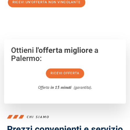
RICEVI UN'OFFERTA NON VINCOLANTE
100% non vincolante – Risposta garantita entro 15 minuti.
Ottieni
l'offerta migliore
a
Palermo:
RICEVI OFFERTA
Offerta
in 15 minuti
(garantita).
CHI SIAMO
Prezzi convenienti e servizio