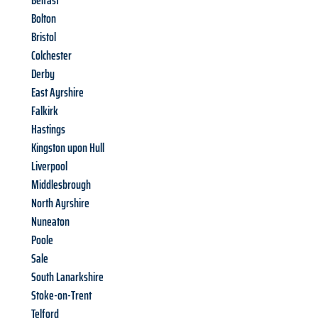
Belfast
Bolton
Bristol
Colchester
Derby
East Ayrshire
Falkirk
Hastings
Kingston upon Hull
Liverpool
Middlesbrough
North Ayrshire
Nuneaton
Poole
Sale
South Lanarkshire
Stoke-on-Trent
Telford