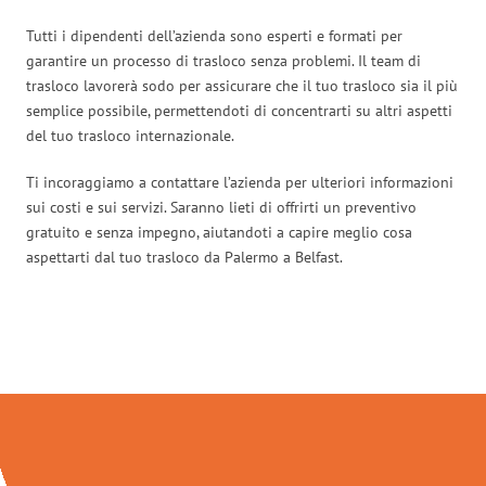
Tutti i dipendenti dell’azienda sono esperti e formati per
garantire un processo di trasloco senza problemi. Il team di
trasloco lavorerà sodo per assicurare che il tuo trasloco sia il più
semplice possibile, permettendoti di concentrarti su altri aspetti
del tuo trasloco internazionale.
Ti incoraggiamo a contattare l’azienda per ulteriori informazioni
sui costi e sui servizi. Saranno lieti di offrirti un preventivo
gratuito e senza impegno, aiutandoti a capire meglio cosa
aspettarti dal tuo trasloco da Palermo a Belfast.
Traslochi Palermo in numeri: