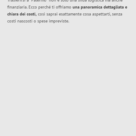
Trasferirsi a
Palermo
non è solo una sfida logistica ma anche
finanziaria. Ecco perché ti offriamo
una panoramica dettagliata e
chiara dei costi,
così saprai esattamente cosa aspettarti, senza
costi nascosti o spese impreviste.