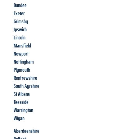
Dundee
Exeter
Grimsby
Ipswich
Lincoln
Mansfield
Newport
Nottingham
Plymouth
Renfrewshire
South Ayrshire
St Albans
Teesside
Warrington
Wigan
Aberdeenshire