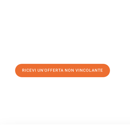
Northampt
Il tuo trasloco Palermo Northampton può essere così facil
nostro
servizio di prima classe
e assicurati i
migliori prezz
Richiedo ora la tua offerta personalizzata e fai il primo 
trasloco senza stress a Northampton
RICEVI UN'OFFERTA NON VINCOLANTE
100% non vincolante – Risposta garantita entro 15 minuti.