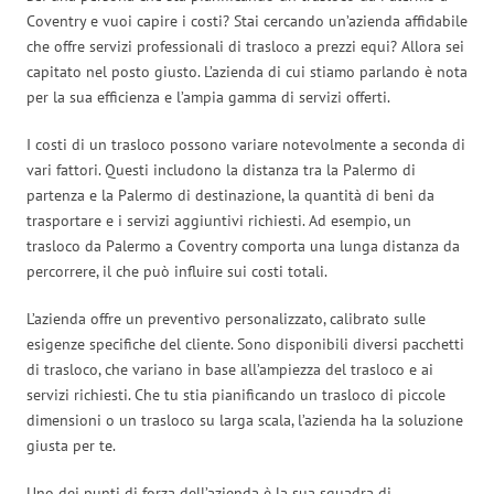
Coventry e vuoi capire i costi? Stai cercando un’azienda affidabile
che offre servizi professionali di trasloco a prezzi equi? Allora sei
capitato nel posto giusto. L’azienda di cui stiamo parlando è nota
per la sua efficienza e l’ampia gamma di servizi offerti.
I costi di un trasloco possono variare notevolmente a seconda di
vari fattori. Questi includono la distanza tra la Palermo di
partenza e la Palermo di destinazione, la quantità di beni da
trasportare e i servizi aggiuntivi richiesti. Ad esempio, un
trasloco da Palermo a Coventry comporta una lunga distanza da
percorrere, il che può influire sui costi totali.
L’azienda offre un preventivo personalizzato, calibrato sulle
esigenze specifiche del cliente. Sono disponibili diversi pacchetti
di trasloco, che variano in base all’ampiezza del trasloco e ai
servizi richiesti. Che tu stia pianificando un trasloco di piccole
dimensioni o un trasloco su larga scala, l’azienda ha la soluzione
giusta per te.
Uno dei punti di forza dell’azienda è la sua squadra di