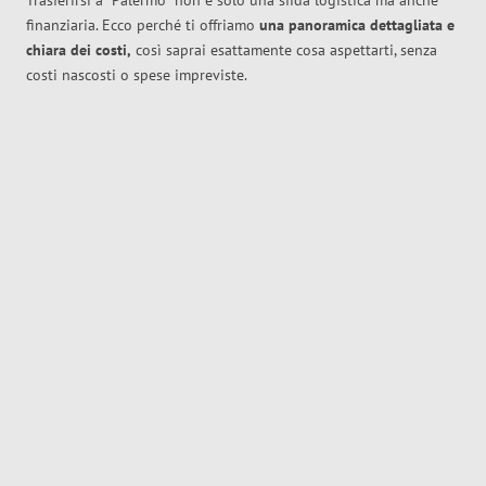
Trasferirsi a
Palermo
non è solo una sfida logistica ma anche
finanziaria. Ecco perché ti offriamo
una panoramica dettagliata e
chiara dei costi,
così saprai esattamente cosa aspettarti, senza
costi nascosti o spese impreviste.