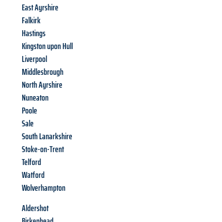
East Ayrshire
Falkirk
Hastings
Kingston upon Hull
Liverpool
Middlesbrough
North Ayrshire
Nuneaton
Poole
Sale
South Lanarkshire
Stoke-on-Trent
Telford
Watford
Wolverhampton
Aldershot
Birkenhead