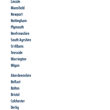
Lincoln
Mansfield
Newport
Nottingham
Plymouth
Renfrewshire
South Ayrshire
St Albans
Teesside
Warrington
Wigan
Aberdeenshire
Belfast
Bolton
Bristol
Colchester
Derby