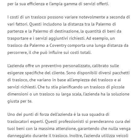
per la sua efficienza e l’ampia gamma di servizi offerti.
I costi di un trasloco possono variare notevolmente a seconda di
vari fattori. Questi includono la distanza tra la Palermo di
partenza e la Palermo di destinazione, la quantità di beni da
trasportare e i servizi aggiuntivi richiesti. Ad esempio, un
trasloco da Palermo a Coventry comporta una lunga distanza da
percorrere, il che può influire sui costi totali.
L’azienda offre un preventivo personalizzato, calibrato sulle
esigenze specifiche del cliente. Sono disponibili diversi pacchetti
di trasloco, che variano in base all’ampiezza del trasloco e ai
servizi richiesti. Che tu stia pianificando un trasloco di piccole
dimensioni o un trasloco su larga scala, l’azienda ha la soluzione
giusta per te.
Uno dei punti di forza dell’azienda è la sua squadra di
traslocatori esperti. Questi professionisti si prenderanno cura dei
tuoi beni con la massima attenzione, garantendo che nulla venga
danneggiato durante il trasloco. Inoltre, l’azienda utilizza veicoli