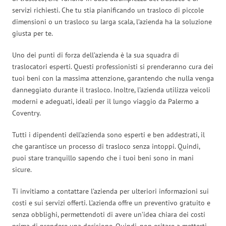
servizi richiesti. Che tu stia pianificando un trasloco di piccole
dimensioni o un trasloco su larga scala, l’azienda ha la soluzione
giusta per te.
Uno dei punti di forza dell’azienda è la sua squadra di
traslocatori esperti. Questi professionisti si prenderanno cura dei
tuoi beni con la massima attenzione, garantendo che nulla venga
danneggiato durante il trasloco. Inoltre, l’azienda utilizza veicoli
moderni e adeguati, ideali per il lungo viaggio da Palermo a
Coventry.
Tutti i dipendenti dell’azienda sono esperti e ben addestrati, il
che garantisce un processo di trasloco senza intoppi. Quindi,
puoi stare tranquillo sapendo che i tuoi beni sono in mani
sicure.
Ti invitiamo a contattare l’azienda per ulteriori informazioni sui
costi e sui servizi offerti. L’azienda offre un preventivo gratuito e
senza obblighi, permettendoti di avere un’idea chiara dei costi
prima di prendere una decisione. Quindi, non esitare a metterti