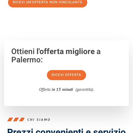
RICEVI UN'OFFERTA NON VINCOLANTE
100% non vincolante – Risposta garantita entro 15 minuti.
Ottieni
l'offerta migliore
a
Palermo:
RICEVI OFFERTA
Offerta
in 15 minuti
(garantita).
CHI SIAMO
Prezzi convenienti e servizio