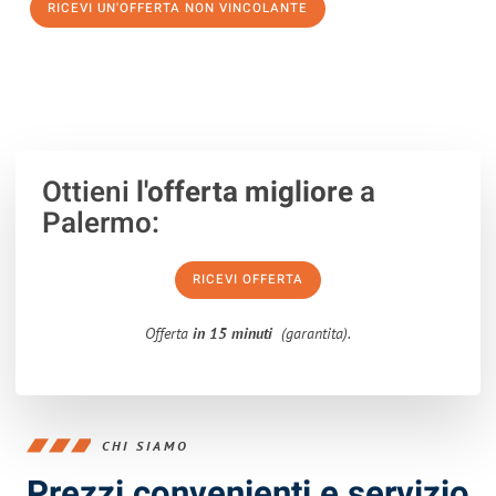
RICEVI UN'OFFERTA NON VINCOLANTE
100% non vincolante – Risposta garantita entro 15 minuti.
Ottieni
l'offerta migliore
a
Palermo:
RICEVI OFFERTA
Offerta
in 15 minuti
(garantita).
CHI SIAMO
Prezzi convenienti e servizio