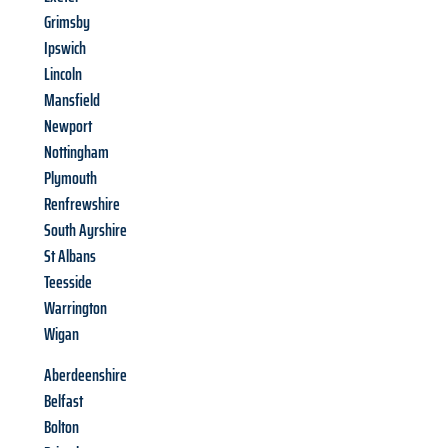
Grimsby
Ipswich
Lincoln
Mansfield
Newport
Nottingham
Plymouth
Renfrewshire
South Ayrshire
St Albans
Teesside
Warrington
Wigan
Aberdeenshire
Belfast
Bolton