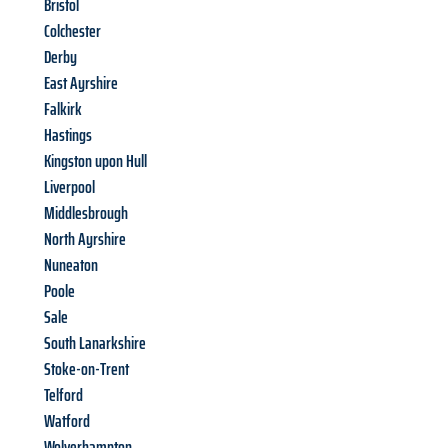
Bristol
Colchester
Derby
East Ayrshire
Falkirk
Hastings
Kingston upon Hull
Liverpool
Middlesbrough
North Ayrshire
Nuneaton
Poole
Sale
South Lanarkshire
Stoke-on-Trent
Telford
Watford
Wolverhampton