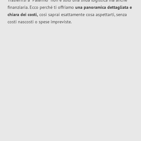
Trasferirsi a
Palermo
non è solo una sfida logistica ma anche
finanziaria. Ecco perché ti offriamo
una panoramica dettagliata e
chiara dei costi,
così saprai esattamente cosa aspettarti, senza
costi nascosti o spese impreviste.