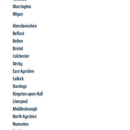
Warrington
Wigan
Aberdeenshire
Belfast
Bolton
Bristol
Colchester
Derby
East Ayrshire
Falkirk
Hastings
Kingston upon Hull
Liverpool
Middlesbrough
North Ayrshire
Nuneaton