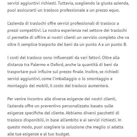
servizi aggiuntivi richiesti. Tuttavia, scegliendo la giusta azienda,
puoi assicurarti un trasloco professionale a un prezzo equo.
L’azienda di traslochi offre servizi professionali di trasloco a
prezzi competitivi. La nostra esperienza nel settore dei traslochi
ci permette di offrire ai nostri clienti un servizio completo che va
oltre il semplice trasporto dei beni da un punto A a un punto B.
I costi del trasloco sono influenzati da vari fattori. Oltre alla
distanza tra Palermo e Oxford, anche la quantità di beni da
trasportare può influire sul prezzo finale. Inoltre, se richiedi
servizi aggiuntivi, come l’imballaggio o lo smontaggio e
montaggio dei mobili, il costo del trasloco aumenterà.
Per venire incontro alle diverse esigenze dei nostri clienti,
l’azienda offre un preventivo personalizzato basato sulle
esigenze specifiche del cliente. Abbiamo diversi pacchetti di
trasloco disponibili, in base all’ambito e ai servizi richiesti. In
questo modo, puoi scegliere la soluzione che meglio si adatta
alle tue esigenze e al tuo budget.