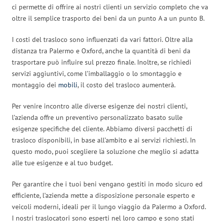
ci permette di offrire ai nostri clienti un servizio completo che va
oltre il semplice trasporto dei beni da un punto A a un punto B.
I costi del trasloco sono influenzati da vari fattori. Oltre alla
distanza tra Palermo e Oxford, anche la quantità di beni da
trasportare può influire sul prezzo finale. Inoltre, se richiedi
servizi aggiuntivi, come l’imballaggio o lo smontaggio e
montaggio dei
mobili
, il costo del trasloco aumenterà.
Per venire incontro alle diverse esigenze dei nostri clienti,
l’azienda offre un preventivo personalizzato basato sulle
esigenze specifiche del cliente. Abbiamo diversi pacchetti di
trasloco disponibili, in base all’ambito e ai servizi richiesti. In
questo modo, puoi scegliere la soluzione che meglio si adatta
alle tue esigenze e al tuo budget.
Per garantire che i tuoi beni vengano gestiti in modo sicuro ed
efficiente, l’azienda mette a disposizione personale esperto e
veicoli moderni, ideali per il lungo viaggio da Palermo a Oxford.
I nostri traslocatori sono esperti nel loro campo e sono stati