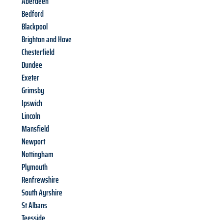
Aberdeen
Bedford
Blackpool
Brighton and Hove
Chesterfield
Dundee
Exeter
Grimsby
Ipswich
Lincoln
Mansfield
Newport
Nottingham
Plymouth
Renfrewshire
South Ayrshire
St Albans
Teesside