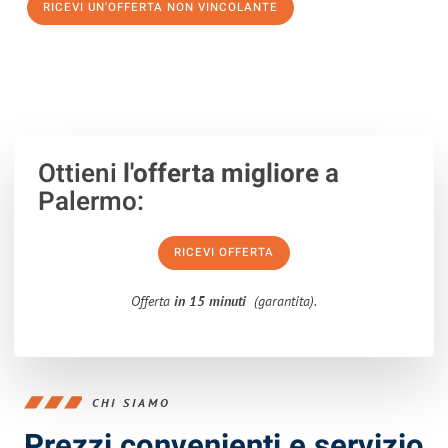
RICEVI UN'OFFERTA NON VINCOLANTE
100% non vincolante – Risposta garantita entro 15 minuti.
Ottieni
l'offerta migliore
a
Palermo:
RICEVI OFFERTA
Offerta
in 15 minuti
(garantita).
CHI SIAMO
Prezzi convenienti e servizio