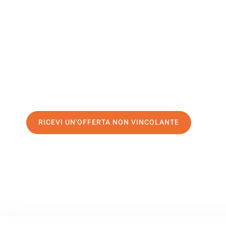
Warringto
Il tuo trasloco Palermo Warrington può essere così facile!
servizio di prima classe
e assicurati i
migliori prezzi in Pa
Richiedo ora la tua offerta personalizzata e fai il primo 
trasloco senza stress a Warrington
RICEVI UN'OFFERTA NON VINCOLANTE
100% non vincolante – Risposta garantita entro 15 minuti.