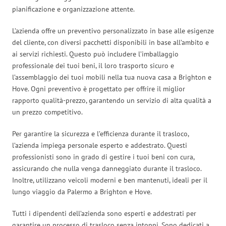
pianificazione e organizzazione attente.
L’azienda offre un preventivo personalizzato in base alle esigenze
del cliente, con diversi pacchetti disponibili in base all’ambito e
ai servizi richiesti. Questo può includere l’imballaggio
professionale dei tuoi beni, il loro trasporto sicuro e
l’assemblaggio dei tuoi mobili nella tua nuova casa a Brighton e
Hove. Ogni preventivo è progettato per offrire il miglior
rapporto qualità-prezzo, garantendo un servizio di alta qualità a
un prezzo competitivo.
Per garantire la sicurezza e l’efficienza durante il trasloco,
l’azienda impiega personale esperto e addestrato. Questi
professionisti sono in grado di gestire i tuoi beni con cura,
assicurando che nulla venga danneggiato durante il trasloco.
Inoltre, utilizzano veicoli moderni e ben mantenuti, ideali per il
lungo viaggio da Palermo a Brighton e Hove.
Tutti i dipendenti dell’azienda sono esperti e addestrati per
garantire un processo di trasloco senza intoppi. Sono dedicati a