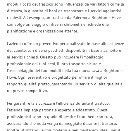
mobili. I costi del trasloco sono influenzati da vari fattori come la
distanza, la quantità di
beni
da trasportare e i servizi aggiuntivi
richiesti. Ad esempio, un trasloco da Palermo a Brighton e Hove
coinvolge un viaggio di diversi chilometri e richiede una
pianificazione e organizzazione attente.
L’azienda offre un preventivo personalizzato in base alle esigenze
del cliente, con diversi pacchetti disponibili in base all’ambito e
ai servizi richiesti. Questo può includere l’imballaggio
professionale dei tuoi beni, il loro trasporto sicuro e
l’assemblaggio dei tuoi mobili nella tua nuova
casa
a Brighton e
Hove. Ogni preventivo è progettato per offrire il miglior
rapporto qualità-prezzo, garantendo un servizio di alta qualità a
un prezzo competitivo.
Per garantire la sicurezza e l’efficienza durante il trasloco,
l’azienda impiega personale esperto e addestrato. Questi
professionisti sono in grado di gestire i tuoi beni con cura,
assicurando che nulla venga danneggiato durante il trasloco.
Inoltre, utilizzano veicoli moderni e ben mantenuti, ideali per il