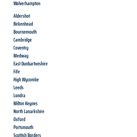
Wolverhampton
Aldershot
Birkenhead
Bournemouth
Cambridge
Coventry
Medway
East Dunbartonshire
Fife
High Wycombe
Leeds
Londra
Milton Keynes
North Lanarkshire
Oxford
Portsmouth
Scottish Borders