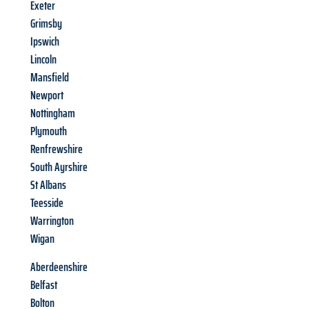
Exeter
Grimsby
Ipswich
Lincoln
Mansfield
Newport
Nottingham
Plymouth
Renfrewshire
South Ayrshire
St Albans
Teesside
Warrington
Wigan
Aberdeenshire
Belfast
Bolton