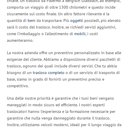
chiave. Un trasloco da Palermo a Bergisch Gladbach, ad esempio,
comporta un viaggio di oltre 1300 chilometri e questo incide
sicuramente sul costo finale. Un altro fattore rilevante è la
quantità di
beni
da trasportare. Più
oggetti
possiedi, più elevato
sarà il costo del trasloco. Inoltre, se richiedi servizi aggiuntivi,
come l’imballaggio o l’allestimento di
mobili
, i costi
aumenteranno.
La nostra azienda offre un preventivo personalizzato in base alle
esigenze del cliente. Abbiamo a disposizione diversi pacchetti di
trasloco, ognuno dei quali include diversi servizi. Che tu abbia
bisogno di un
trasloco completo
o di un servizio di trasporto di
base, siamo in grado di fornirti un preventivo preciso e
competitivo.
Una delle nostre priorità è garantire che i tuoi beni vengano
maneggiati in modo sicuro ed efficiente. I nostri esperti
traslocatori hanno l’esperienza e la formazione necessarie per
garantire che nulla venga danneggiato durante il trasloco.
Inoltre, utilizziamo veicoli moderni, ideali per il lungo viaggio da