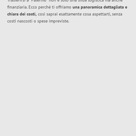
Trasferirsi a
Palermo
non è solo una sfida logistica ma anche
finanziaria. Ecco perché ti offriamo
una panoramica dettagliata e
chiara dei costi,
così saprai esattamente cosa aspettarti, senza
costi nascosti o spese impreviste.