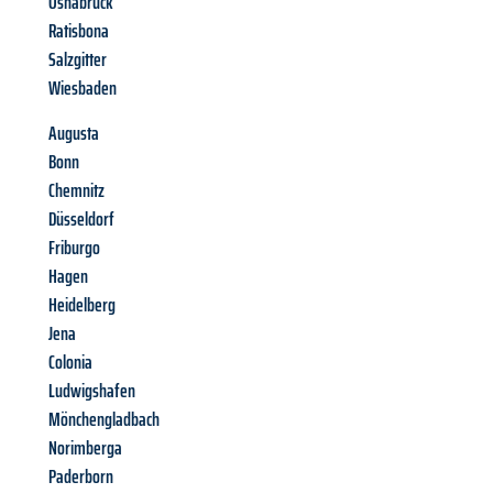
Osnabrück
Ratisbona
Salzgitter
Wiesbaden
Augusta
Bonn
Chemnitz
Düsseldorf
Friburgo
Hagen
Heidelberg
Jena
Colonia
Ludwigshafen
Mönchengladbach
Norimberga
Paderborn