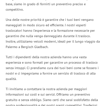
base, siamo in grado di fornirti un preventivo preciso e
competitivo.
Una delle nostre priorità è garantire che i tuoi beni vengano
maneggiati in modo sicuro ed efficiente. I nostri esperti
traslocatori hanno l’esperienza e la formazione necessarie per
garantire che nulla venga danneggiato durante il trasloco.
Inoltre, utilizziamo veicoli moderni, ideali per il lungo viaggio da
Palermo a Bergisch Gladbach.
Tutti i dipendenti della nostra azienda hanno una vasta
esperienza e sono formati per garantire un processo di trasloco
senza intoppi. Ci prendiamo cura dei tuoi beni come se fossero i
nostri e ci impegniamo a fornire un servizio di trasloco di alta
qualità.
Ti invitiamo a contattare la nostra azienda per maggiori
informazioni sui costi e sui servizi. Offriamo un preventivo
gratuito e senza obbligo. Siamo certi che sarai soddisfatto della
nostra professionalità e dei nostri prezzi competitivi. Trasferirsi