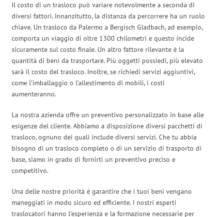
Il costo di un trasloco può variare notevolmente a seconda di
diversi fattori. Innanzitutto, la distanza da percorrere ha un ruolo
chiave. Un trasloco da Palermo a Bergisch Gladbach, ad esempio,
comporta un viaggio di oltre 1300 chilometri e questo incide
sicuramente sul costo finale. Un altro fattore rilevante è la
quantità di beni da trasportare. Più oggetti possiedi, più elevato
sarà il costo del trasloco. Inoltre, se richiedi servizi aggiuntivi,
come l’imballaggio o l’allestimento di mobili, i costi
aumenteranno.
La nostra azienda offre un preventivo personalizzato in base alle
esigenze del cliente. Abbiamo a disposizione diversi pacchetti di
trasloco, ognuno dei quali include diversi servizi. Che tu abbia
bisogno di un trasloco completo o di un servizio di trasporto di
base, siamo in grado di fornirti un preventivo preciso e
competitivo.
Una delle nostre priorità è garantire che i tuoi beni vengano
maneggiati in modo sicuro ed efficiente. I nostri esperti
traslocatori hanno l’esperienza e la formazione necessarie per