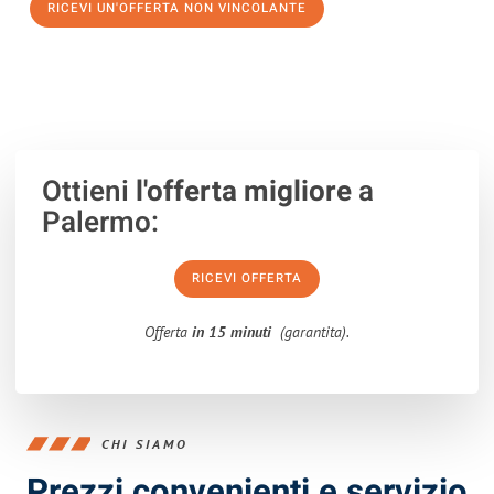
RICEVI UN'OFFERTA NON VINCOLANTE
100% non vincolante – Risposta garantita entro 15 minuti.
Ottieni
l'offerta migliore
a
Palermo:
RICEVI OFFERTA
Offerta
in 15 minuti
(garantita).
CHI SIAMO
Prezzi convenienti e servizio