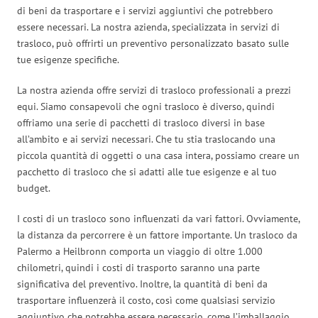
di beni da trasportare e i servizi aggiuntivi che potrebbero
essere necessari. La nostra azienda, specializzata in servizi di
trasloco, può offrirti un preventivo personalizzato basato sulle
tue esigenze specifiche.
La nostra azienda offre servizi di trasloco professionali a prezzi
equi. Siamo consapevoli che ogni trasloco è diverso, quindi
offriamo una serie di pacchetti di trasloco diversi in base
all’ambito e ai servizi necessari. Che tu stia traslocando una
piccola quantità di oggetti o una casa intera, possiamo creare un
pacchetto di trasloco che si adatti alle tue esigenze e al tuo
budget.
I costi di un trasloco sono influenzati da vari fattori. Ovviamente,
la distanza da percorrere è un fattore importante. Un trasloco da
Palermo a Heilbronn comporta un viaggio di oltre 1.000
chilometri, quindi i costi di trasporto saranno una parte
significativa del preventivo. Inoltre, la quantità di beni da
trasportare influenzerà il costo, così come qualsiasi servizio
aggiuntivo che potrebbe essere necessario, come l’imballaggio,