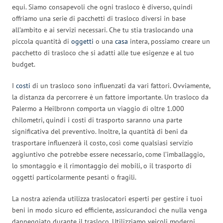
equi. Siamo consapevoli che ogni trasloco è diverso, quindi
offriamo una serie di pacchetti di trasloco diversi in base
all’ambito e ai servizi necessari. Che tu stia traslocando una
piccola quantità di
oggetti
o una
casa
intera, possiamo creare un
pacchetto di trasloco che si adatti alle tue esigenze e al tuo
budget.
I
costi
di un trasloco sono influenzati da vari fattori. Ovviamente,
la distanza da percorrere è un fattore importante. Un trasloco da
Palermo a Heilbronn comporta un viaggio di oltre 1.000
chilometri, quindi i costi di trasporto saranno una parte
significativa del preventivo. Inoltre, la quantità di beni da
trasportare influenzerà il costo, così come qualsiasi servizio
aggiuntivo che potrebbe essere necessario, come l’imballaggio,
lo smontaggio e il rimontaggio dei mobili, o il trasporto di
oggetti particolarmente pesanti o fragili.
La nostra azienda utilizza traslocatori esperti per gestire i tuoi
beni in modo sicuro ed efficiente, assicurandoci che nulla venga
danneggiato durante il trasloco. Utilizziamo veicoli moderni,