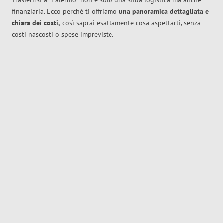
Trasferirsi a
Palermo
non è solo una sfida logistica ma anche
finanziaria. Ecco perché ti offriamo
una panoramica dettagliata e
chiara dei costi,
così saprai esattamente cosa aspettarti, senza
costi nascosti o spese impreviste.