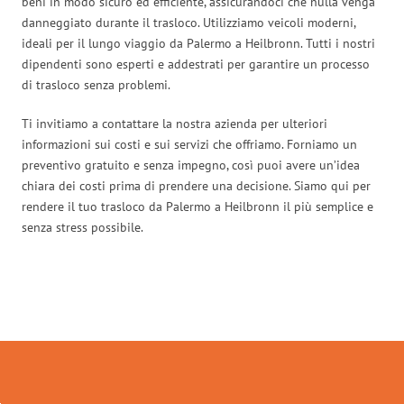
beni in modo sicuro ed efficiente, assicurandoci che nulla venga
danneggiato durante il trasloco. Utilizziamo veicoli moderni,
ideali per il lungo viaggio da Palermo a Heilbronn. Tutti i nostri
dipendenti sono esperti e addestrati per garantire un processo
di trasloco senza problemi.
Ti invitiamo a contattare la nostra azienda per ulteriori
informazioni sui costi e sui servizi che offriamo. Forniamo un
preventivo gratuito e senza impegno, così puoi avere un’idea
chiara dei costi prima di prendere una decisione. Siamo qui per
rendere il tuo trasloco da Palermo a Heilbronn il più semplice e
senza stress possibile.
Traslochi Palermo in numeri: