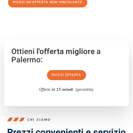
RICEVI UN'OFFERTA NON VINCOLANTE
100% non vincolante – Risposta garantita entro 15 minuti.
Ottieni
l'offerta migliore
a
Palermo:
RICEVI OFFERTA
Offerta
in 15 minuti
(garantita).
CHI SIAMO
Prezzi convenienti e servizio