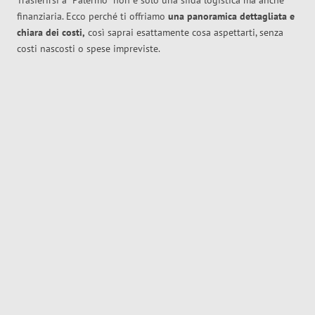
Trasferirsi a
Palermo
non è solo una sfida logistica ma anche
finanziaria. Ecco perché ti offriamo
una panoramica dettagliata e
chiara dei costi,
così saprai esattamente cosa aspettarti, senza
costi nascosti o spese impreviste.