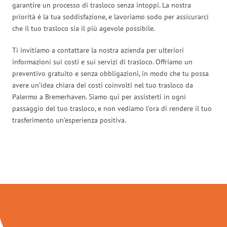
garantire un processo di trasloco senza intoppi. La nostra
priorità è la tua soddisfazione, e lavoriamo sodo per assicurarci
che il tuo trasloco sia il più agevole possibile.
Ti invitiamo a contattare la nostra azienda per ulteriori
informazioni sui costi e sui servizi di trasloco. Offriamo un
preventivo gratuito e senza obbligazioni, in modo che tu possa
avere un’idea chiara dei costi coinvolti nel tuo trasloco da
Palermo a Bremerhaven. Siamo qui per assisterti in ogni
passaggio del tuo trasloco, e non vediamo l’ora di rendere il tuo
trasferimento un’esperienza positiva.
Traslochi Palermo in numeri: