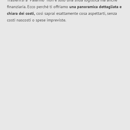
Trasferirsi a
Palermo
non è solo una sfida logistica ma anche
finanziaria. Ecco perché ti offriamo
una panoramica dettagliata e
chiara dei costi,
così saprai esattamente cosa aspettarti, senza
costi nascosti o spese impreviste.