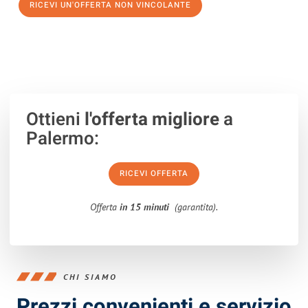
RICEVI UN'OFFERTA NON VINCOLANTE
100% non vincolante – Risposta garantita entro 15 minuti.
Ottieni
l'offerta migliore
a
Palermo:
RICEVI OFFERTA
Offerta
in 15 minuti
(garantita).
CHI SIAMO
Prezzi convenienti e servizio