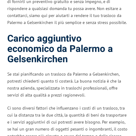
di fornirti un preventivo gratuito e senza impegno, e di
rispondere a qualsiasi domanda tu possa avere. Non esitare a
contattarci, siamo qui per aiutarti a rendere il tuo trasloco da
Palermo a Gelsenkirchen il più semplice e senza stress possibile.
Carico aggiuntivo
economico da Palermo a
Gelsenkirchen
Se stai pianificando un trasloco da Palermo a Gelsenkirchen,
potresti chiederti quanto ti costerà. La buona notizia è che la
nostra azienda, specializzata in traslochi professionali, offre
servizi di alta qualità a prezzi ragionevoli.
Ci sono diversi fattori che influenzano i costi di un trasloco, tra
cui la distanza tra le due città, la quantità di beni da trasportare
e i servizi aggiuntivi di cui potresti avere bisogno. Per esempio,
se hai un gran numero di oggetti pesanti o ingombranti, il costo
potrebbe essere più elevato a causa del tempo e delle risorse