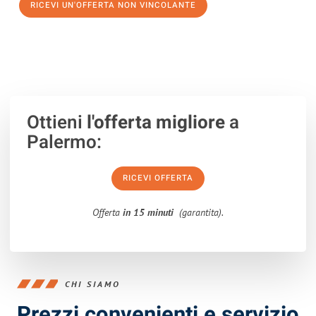
RICEVI UN'OFFERTA NON VINCOLANTE
100% non vincolante – Risposta garantita entro 15 minuti.
Ottieni
l'offerta migliore
a
Palermo:
RICEVI OFFERTA
Offerta
in 15 minuti
(garantita).
CHI SIAMO
Prezzi convenienti e servizio