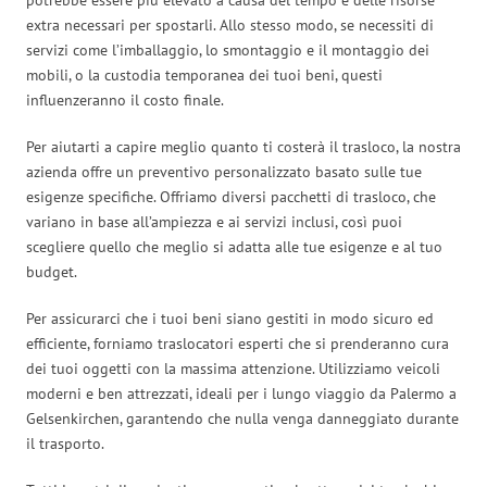
extra necessari per spostarli. Allo stesso modo, se necessiti di
servizi come l’imballaggio, lo smontaggio e il montaggio dei
mobili, o la custodia temporanea dei tuoi beni, questi
influenzeranno il costo finale.
Per aiutarti a capire meglio quanto ti costerà il trasloco, la nostra
azienda offre un preventivo personalizzato basato sulle tue
esigenze specifiche. Offriamo diversi pacchetti di trasloco, che
variano in base all’ampiezza e ai servizi inclusi, così puoi
scegliere quello che meglio si adatta alle tue esigenze e al tuo
budget.
Per assicurarci che i tuoi beni siano gestiti in modo sicuro ed
efficiente, forniamo traslocatori esperti che si prenderanno cura
dei tuoi oggetti con la massima attenzione. Utilizziamo veicoli
moderni e ben attrezzati, ideali per i lungo viaggio da Palermo a
Gelsenkirchen, garantendo che nulla venga danneggiato durante
il trasporto.