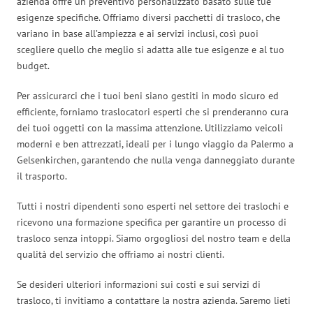
azienda offre un preventivo personalizzato basato sulle tue
esigenze specifiche. Offriamo diversi pacchetti di trasloco, che
variano in base all’ampiezza e ai servizi inclusi, così puoi
scegliere quello che meglio si adatta alle tue esigenze e al tuo
budget.
Per assicurarci che i tuoi beni siano gestiti in modo sicuro ed
efficiente, forniamo traslocatori esperti che si prenderanno cura
dei tuoi oggetti con la massima attenzione. Utilizziamo veicoli
moderni e ben attrezzati, ideali per i lungo viaggio da Palermo a
Gelsenkirchen, garantendo che nulla venga danneggiato durante
il trasporto.
Tutti i nostri dipendenti sono esperti nel settore dei traslochi e
ricevono una formazione specifica per garantire un processo di
trasloco senza intoppi. Siamo orgogliosi del nostro team e della
qualità del servizio che offriamo ai nostri clienti.
Se desideri ulteriori informazioni sui costi e sui servizi di
trasloco, ti invitiamo a contattare la nostra azienda. Saremo lieti