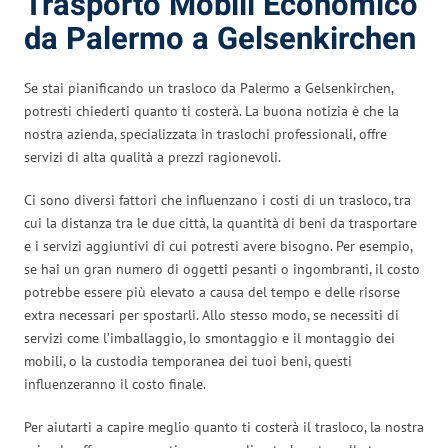
Trasporto Mobili Economico
da Palermo a Gelsenkirchen
Se stai pianificando un trasloco da Palermo a Gelsenkirchen,
potresti chiederti quanto ti costerà. La buona notizia è che la
nostra azienda, specializzata in traslochi professionali, offre
servizi di alta qualità a prezzi ragionevoli.
Ci sono diversi fattori che influenzano i costi di un trasloco, tra
cui la distanza tra le due città, la quantità di beni da trasportare
e i servizi aggiuntivi di cui potresti avere bisogno. Per esempio,
se hai un gran numero di oggetti pesanti o ingombranti, il costo
potrebbe essere più elevato a causa del tempo e delle risorse
extra necessari per spostarli. Allo stesso modo, se necessiti di
servizi come l’imballaggio, lo smontaggio e il montaggio dei
mobili, o la custodia temporanea dei tuoi beni, questi
influenzeranno il costo finale.
Per aiutarti a capire meglio quanto ti costerà il trasloco, la nostra