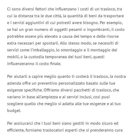
Ci sono diversi fattori che influenzano i costi di un trasloco, tra
cui la distanza tra le due città, la quantità di beni da trasportare
e i servizi aggiuntivi di cui potresti avere bisogno. Per esempio,
se hai un gran numero di oggetti pesanti o ingombranti, il costo
potrebbe essere più elevato a causa del tempo e delle risorse
extra necessari per spostarli. Allo stesso modo, se necessiti di
servizi come l’imballaggio, lo smontaggio e il montaggio dei
mobili, o la custodia temporanea dei tuoi beni, questi
influenzeranno il costo finale.
Per aiutarti a capire meglio quanto ti costerà il trasloco, la nostra
azienda offre un preventivo personalizzato basato sulle tue
esigenze specifiche. Offriamo diversi pacchetti di trasloco, che
variano in base all’ampiezza e ai servizi inclusi, così puoi
scegliere quello che meglio si adatta alle tue esigenze e al tuo
budget.
Per assicurarci che i tuoi beni siano gestiti in modo sicuro ed
efficiente, forniamo traslocatori esperti che si prenderanno cura