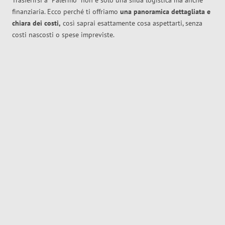
Trasferirsi a
Palermo
non è solo una sfida logistica ma anche
finanziaria. Ecco perché ti offriamo
una panoramica dettagliata e
chiara dei costi,
così saprai esattamente cosa aspettarti, senza
costi nascosti o spese impreviste.