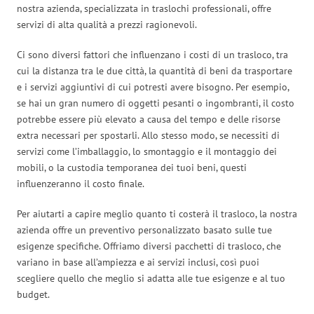
nostra azienda, specializzata in traslochi professionali, offre
servizi di alta qualità a prezzi ragionevoli.
Ci sono diversi fattori che influenzano i costi di un trasloco, tra
cui la distanza tra le due città, la quantità di beni da trasportare
e i servizi aggiuntivi di cui potresti avere bisogno. Per esempio,
se hai un gran numero di oggetti pesanti o ingombranti, il costo
potrebbe essere più elevato a causa del tempo e delle risorse
extra necessari per spostarli. Allo stesso modo, se necessiti di
servizi come l’imballaggio, lo smontaggio e il montaggio dei
mobili, o la custodia temporanea dei tuoi beni, questi
influenzeranno il costo finale.
Per aiutarti a capire meglio quanto ti costerà il trasloco, la nostra
azienda offre un preventivo personalizzato basato sulle tue
esigenze specifiche. Offriamo diversi pacchetti di trasloco, che
variano in base all’ampiezza e ai servizi inclusi, così puoi
scegliere quello che meglio si adatta alle tue esigenze e al tuo
budget.