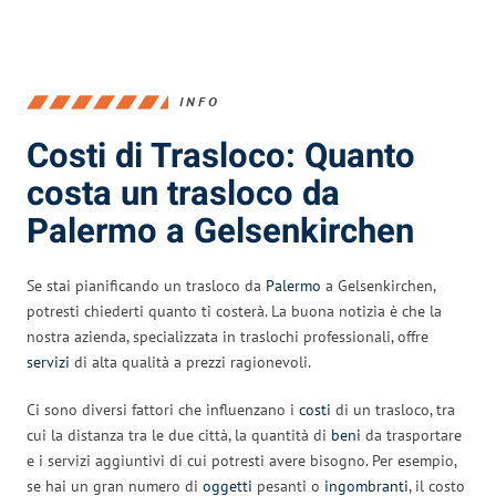
INFO
Costi di Trasloco: Quanto
costa un trasloco da
Palermo a Gelsenkirchen
Se stai pianificando un trasloco da
Palermo
a Gelsenkirchen,
potresti chiederti quanto ti costerà. La buona notizia è che la
nostra azienda, specializzata in traslochi professionali, offre
servizi
di alta qualità a prezzi ragionevoli.
Ci sono diversi fattori che influenzano i
costi
di un trasloco, tra
cui la distanza tra le due città, la quantità di
beni
da trasportare
e i servizi aggiuntivi di cui potresti avere bisogno. Per esempio,
se hai un gran numero di
oggetti
pesanti o
ingombranti
, il costo