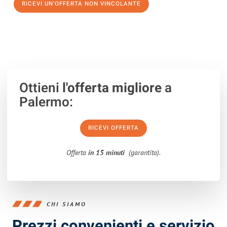
RICEVI UN'OFFERTA NON VINCOLANTE
100% non vincolante – Risposta garantita entro 15 minuti.
Ottieni
l'offerta migliore
a
Palermo:
RICEVI OFFERTA
Offerta
in 15 minuti
(garantita).
CHI SIAMO
Prezzi convenienti e servizio