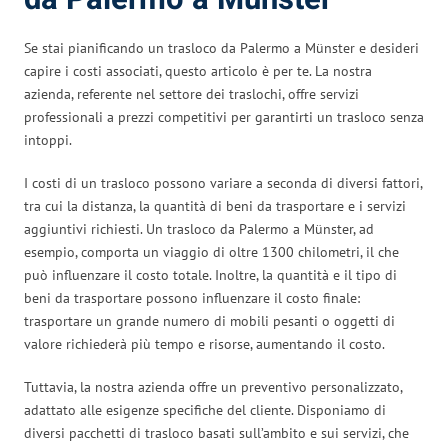
Se stai pianificando un trasloco da Palermo a Münster e desideri
capire i costi associati, questo articolo è per te. La nostra
azienda, referente nel settore dei traslochi, offre servizi
professionali a prezzi competitivi per garantirti un trasloco senza
intoppi.
I costi di un trasloco possono variare a seconda di diversi fattori,
tra cui la distanza, la quantità di beni da trasportare e i servizi
aggiuntivi richiesti. Un trasloco da Palermo a Münster, ad
esempio, comporta un viaggio di oltre 1300 chilometri, il che
può influenzare il costo totale. Inoltre, la quantità e il tipo di
beni da trasportare possono influenzare il costo finale:
trasportare un grande numero di mobili pesanti o oggetti di
valore richiederà più tempo e risorse, aumentando il costo.
Tuttavia, la nostra azienda offre un preventivo personalizzato,
adattato alle esigenze specifiche del cliente. Disponiamo di
diversi pacchetti di trasloco basati sull’ambito e sui servizi, che