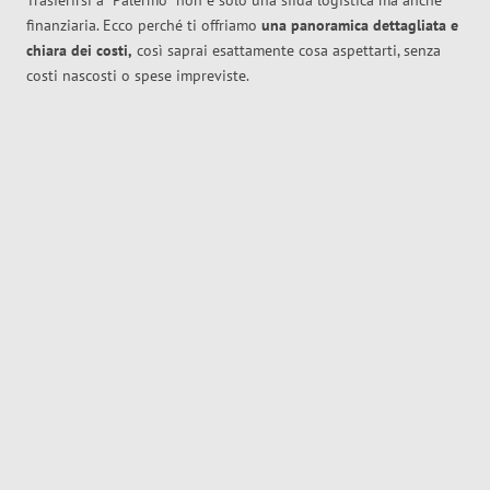
Trasferirsi a
Palermo
non è solo una sfida logistica ma anche
finanziaria. Ecco perché ti offriamo
una panoramica dettagliata e
chiara dei costi,
così saprai esattamente cosa aspettarti, senza
costi nascosti o spese impreviste.