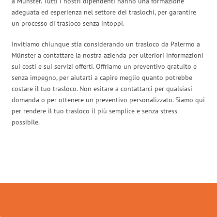
a Münster. Tutti i nostri dipendenti hanno una formazione
adeguata ed esperienza nel settore dei traslochi, per garantire
un processo di trasloco senza intoppi.
Invitiamo chiunque stia considerando un trasloco da Palermo a
Münster a contattare la nostra azienda per ulteriori informazioni
sui costi e sui servizi offerti. Offriamo un preventivo gratuito e
senza impegno, per aiutarti a capire meglio quanto potrebbe
costare il tuo trasloco. Non esitare a contattarci per qualsiasi
domanda o per ottenere un preventivo personalizzato. Siamo qui
per rendere il tuo trasloco il più semplice e senza stress
possibile.
Traslochi Palermo in numeri: