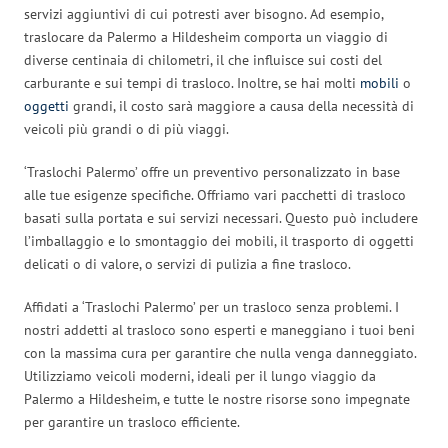
servizi aggiuntivi di cui potresti aver bisogno. Ad esempio,
traslocare da Palermo a Hildesheim comporta un viaggio di
diverse centinaia di chilometri, il che influisce sui costi del
carburante e sui tempi di trasloco. Inoltre, se hai molti
mobili
o
oggetti
grandi, il costo sarà maggiore a causa della necessità di
veicoli più grandi o di più viaggi.
‘Traslochi Palermo’ offre un preventivo personalizzato in base
alle tue esigenze specifiche. Offriamo vari pacchetti di trasloco
basati sulla portata e sui servizi necessari. Questo può includere
l’imballaggio e lo smontaggio dei mobili, il trasporto di oggetti
delicati o di valore, o servizi di pulizia a fine trasloco.
Affidati a ‘Traslochi Palermo’ per un trasloco senza problemi. I
nostri addetti al trasloco sono esperti e maneggiano i tuoi beni
con la massima cura per garantire che nulla venga danneggiato.
Utilizziamo veicoli moderni, ideali per il lungo viaggio da
Palermo a Hildesheim, e tutte le nostre risorse sono impegnate
per garantire un trasloco efficiente.