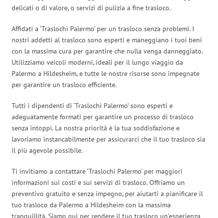
delicati o di valore, o servizi di pulizia a fine trasloco.
Affidati a ‘Traslochi Palermo’ per un trasloco senza problemi. I
nostri addetti al trasloco sono esperti e maneggiano i tuoi beni
con la massima cura per garantire che nulla venga danneggiato.
Utilizziamo veicoli moderni, ideali per il lungo viaggio da
Palermo a Hildesheim, e tutte le nostre risorse sono impegnate
per garantire un trasloco efficiente.
Tutti i dipendenti di ‘Traslochi Palermo’ sono esperti e
adeguatamente formati per garantire un processo di trasloco
senza intoppi. La nostra priorità è la tua soddisfazione e
lavoriamo instancabilmente per assicurarci che il tuo trasloco sia
il più agevole possibile.
Ti invitiamo a contattare ‘Traslochi Palermo’ per maggiori
informazioni sui costi e sui servizi di trasloco. Offriamo un
preventivo gratuito e senza impegno, per aiutarti a pianificare il
tuo trasloco da Palermo a Hildesheim con la massima
tranquillità. Siamo qui per rendere il tuo trasloco un’esperienza