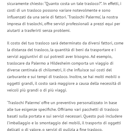
sicuramente chiesto: “Quanto costa un tale trasloco?”. In effetti, i
costi di un trasloco possono variare notevolmente e sono
influenzati da una serie di fattori. ‘Traslochi Palermo’, la nostra
impresa di traslochi, offre servizi professionali a prezzi equi per
aiutarti a trasferirti senza problemi.
Il costo del tuo trasloco sarà determinato da diversi fattori, come
la distanza del trasloco, la quantità di beni da trasportare e i
servizi aggiuntivi di cui potresti aver bisogno. Ad esempio,
traslocare da Palermo a Hildesheim comporta un viaggio di
diverse centinaia di chilometri, il che influisce sui costi del
carburante e sui tempi di trasloco. Inoltre, se hai molti mobili o
oggetti grandi, il costo sarà maggiore a causa della necessità di
veicoli più grandi o di più viaggi.
‘Traslochi Palermo’ offre un preventivo personalizzato in base
alle tue esigenze specifiche. Offriamo vari pacchetti di trasloco
basati sulla portata e sui servizi necessari. Questo può includere
l’imballaggio e lo smontaggio dei mobili, il trasporto di oggetti
delicati o di valore, o servizi di pulizia a fine trasloco.