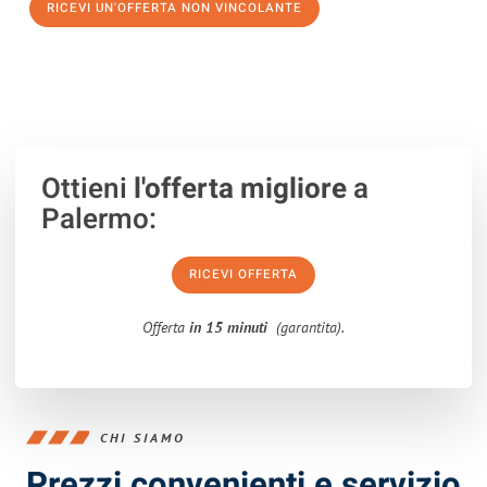
RICEVI UN'OFFERTA NON VINCOLANTE
100% non vincolante – Risposta garantita entro 15 minuti.
Ottieni
l'offerta migliore
a
Palermo:
RICEVI OFFERTA
Offerta
in 15 minuti
(garantita).
CHI SIAMO
Prezzi convenienti e servizio