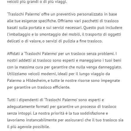
veicoli più grandi o di più viaggi.
‘Traslochi Palermo’ offre un preventivo personalizzato in base
alle tue esigenze specifiche. Offriamo vari pacchetti di trasloco
basati sulla portata e sui servizi necessari. Questo può includere
l’imballaggio e lo smontaggio dei mobili, il trasporto di oggetti
delicati o di valore, o servizi di pulizia a fine trasloco.
Affidati a ‘Traslochi Palermo’ per un trasloco senza problemi. I
nostri addetti al trasloco sono esperti e maneggiano i tuoi beni
con la massima cura per garantire che nulla venga danneggiato.
Utilizziamo veicoli moderni, ideali per il lungo viaggio da
Palermo a Hildesheim, e tutte le nostre risorse sono impegnate
per garantire un trasloco efficiente.
Tutti i dipendenti di ‘Traslochi Palermo’ sono esperti e
adeguatamente formati per garantire un processo di trasloco
senza intoppi. La nostra priorità è la tua soddisfazione e
lavoriamo instancabilmente per assicurarci che il tuo trasloco sia
il più agevole possibile.