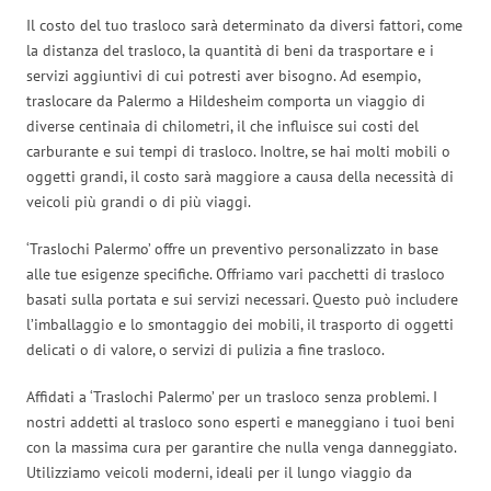
Il costo del tuo trasloco sarà determinato da diversi fattori, come
la distanza del trasloco, la quantità di beni da trasportare e i
servizi aggiuntivi di cui potresti aver bisogno. Ad esempio,
traslocare da Palermo a Hildesheim comporta un viaggio di
diverse centinaia di chilometri, il che influisce sui costi del
carburante e sui tempi di trasloco. Inoltre, se hai molti mobili o
oggetti grandi, il costo sarà maggiore a causa della necessità di
veicoli più grandi o di più viaggi.
‘Traslochi Palermo’ offre un preventivo personalizzato in base
alle tue esigenze specifiche. Offriamo vari pacchetti di trasloco
basati sulla portata e sui servizi necessari. Questo può includere
l’imballaggio e lo smontaggio dei mobili, il trasporto di oggetti
delicati o di valore, o servizi di pulizia a fine trasloco.
Affidati a ‘Traslochi Palermo’ per un trasloco senza problemi. I
nostri addetti al trasloco sono esperti e maneggiano i tuoi beni
con la massima cura per garantire che nulla venga danneggiato.
Utilizziamo veicoli moderni, ideali per il lungo viaggio da