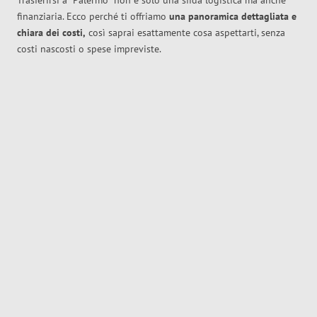
Trasferirsi a
Palermo
non è solo una sfida logistica ma anche
finanziaria. Ecco perché ti offriamo
una panoramica dettagliata e
chiara dei costi,
così saprai esattamente cosa aspettarti, senza
costi nascosti o spese impreviste.