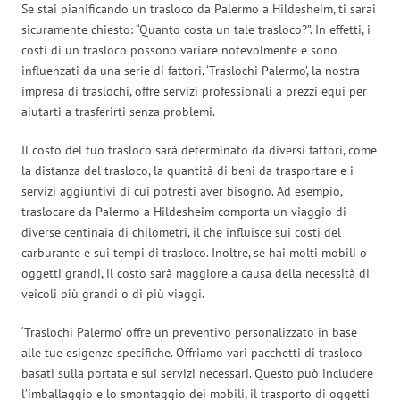
Se stai pianificando un trasloco da Palermo a Hildesheim, ti sarai
sicuramente chiesto: “Quanto costa un tale trasloco?”. In effetti, i
costi di un trasloco possono variare notevolmente e sono
influenzati da una serie di fattori. ‘Traslochi Palermo’, la nostra
impresa di traslochi, offre servizi professionali a prezzi equi per
aiutarti a trasferirti senza problemi.
Il costo del tuo trasloco sarà determinato da diversi fattori, come
la distanza del trasloco, la quantità di beni da trasportare e i
servizi aggiuntivi di cui potresti aver bisogno. Ad esempio,
traslocare da Palermo a Hildesheim comporta un viaggio di
diverse centinaia di chilometri, il che influisce sui costi del
carburante e sui tempi di trasloco. Inoltre, se hai molti mobili o
oggetti grandi, il costo sarà maggiore a causa della necessità di
veicoli più grandi o di più viaggi.
‘Traslochi Palermo’ offre un preventivo personalizzato in base
alle tue esigenze specifiche. Offriamo vari pacchetti di trasloco
basati sulla portata e sui servizi necessari. Questo può includere
l’imballaggio e lo smontaggio dei mobili, il trasporto di oggetti