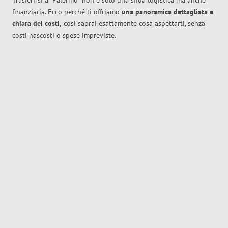
Trasferirsi a
Palermo
non è solo una sfida logistica ma anche
finanziaria. Ecco perché ti offriamo
una panoramica dettagliata e
chiara dei costi,
così saprai esattamente cosa aspettarti, senza
costi nascosti o spese impreviste.