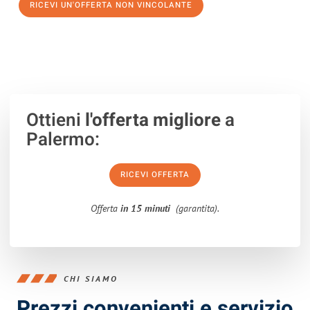
RICEVI UN'OFFERTA NON VINCOLANTE
100% non vincolante – Risposta garantita entro 15 minuti.
Ottieni
l'offerta migliore
a
Palermo:
RICEVI OFFERTA
Offerta
in 15 minuti
(garantita).
CHI SIAMO
Prezzi convenienti e servizio