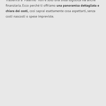
Trasferirsi a
Palermo
non è solo una sfida logistica ma anche
finanziaria. Ecco perché ti offriamo
una panoramica dettagliata e
chiara dei costi,
così saprai esattamente cosa aspettarti, senza
costi nascosti o spese impreviste.