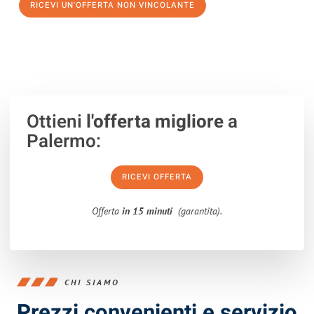
RICEVI UN'OFFERTA NON VINCOLANTE
100% non vincolante – Risposta garantita entro 15 minuti.
Ottieni
l'offerta migliore
a
Palermo:
RICEVI OFFERTA
Offerta
in 15 minuti
(garantita).
CHI SIAMO
Prezzi convenienti e servizio