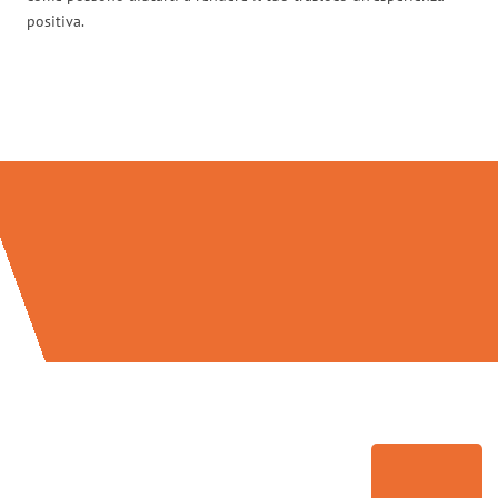
positiva.
Traslochi Palermo in numeri: