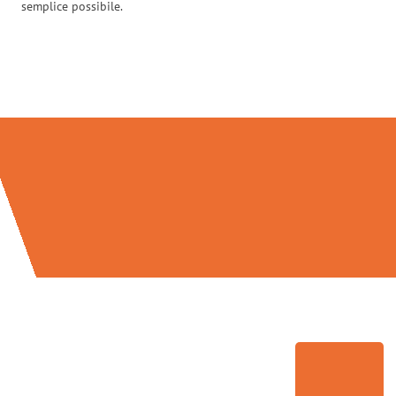
semplice possibile.
Traslochi Palermo in numeri: