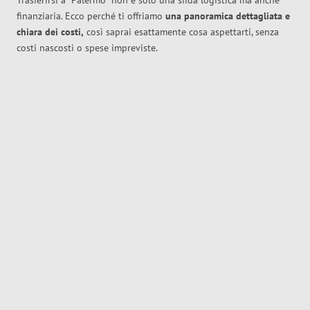
Trasferirsi a
Palermo
non è solo una sfida logistica ma anche
finanziaria. Ecco perché ti offriamo
una panoramica dettagliata e
chiara dei costi,
così saprai esattamente cosa aspettarti, senza
costi nascosti o spese impreviste.