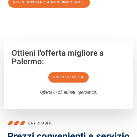
RICEVI UN'OFFERTA NON VINCOLANTE
100% non vincolante – Risposta garantita entro 15 minuti.
Ottieni
l'offerta migliore
a
Palermo:
RICEVI OFFERTA
Offerta
in 15 minuti
(garantita).
CHI SIAMO
Prezzi convenienti e servizio