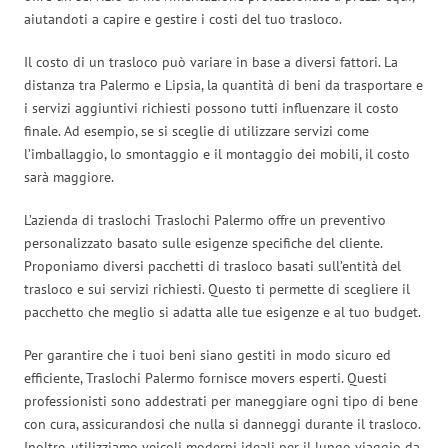
aiutandoti a capire e gestire i costi del tuo trasloco.
Il costo di un trasloco può variare in base a diversi fattori. La
distanza tra Palermo e Lipsia, la quantità di beni da trasportare e
i servizi aggiuntivi richiesti possono tutti influenzare il costo
finale. Ad esempio, se si sceglie di utilizzare servizi come
l’imballaggio, lo smontaggio e il montaggio dei mobili, il costo
sarà maggiore.
L’azienda di traslochi Traslochi Palermo offre un preventivo
personalizzato basato sulle esigenze specifiche del cliente.
Proponiamo diversi pacchetti di trasloco basati sull’entità del
trasloco e sui servizi richiesti. Questo ti permette di scegliere il
pacchetto che meglio si adatta alle tue esigenze e al tuo budget.
Per garantire che i tuoi beni siano gestiti in modo sicuro ed
efficiente, Traslochi Palermo fornisce movers esperti. Questi
professionisti sono addestrati per maneggiare ogni tipo di bene
con cura, assicurandosi che nulla si danneggi durante il trasloco.
Inoltre, utilizziamo veicoli moderni ideali per il lungo viaggio da