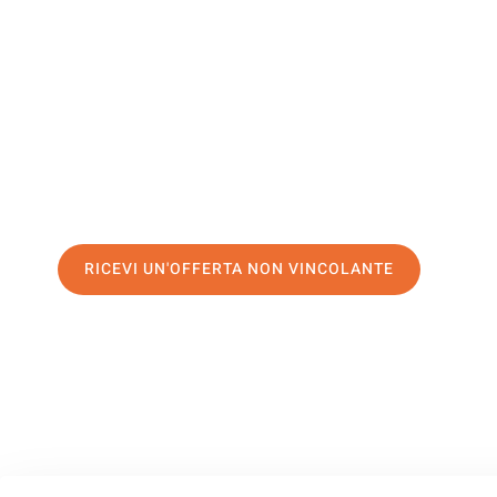
Düsseldorf
Il tuo trasloco Palermo Düsseldorf può essere così facile!
servizio di prima classe
e assicurati i
migliori prezzi in Pa
Richiedo ora la tua offerta personalizzata e fai il primo 
trasloco senza stress a Düsseldorf
RICEVI UN'OFFERTA NON VINCOLANTE
100% non vincolante – Risposta garantita entro 15 minuti.