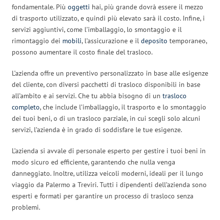
fondamentale. Più
oggetti
hai, più grande dovrà essere il mezzo
di trasporto utilizzato, e quindi più elevato sarà il costo. Infine, i
servizi aggiuntivi, come l’imballaggio, lo smontaggio e il
rimontaggio dei
mobili
, l’assicurazione e il
deposito
temporaneo,
possono aumentare il costo finale del trasloco.
L’azienda offre un preventivo personalizzato in base alle esigenze
del cliente, con diversi pacchetti di trasloco disponibili in base
all’ambito e ai servizi. Che tu abbia bisogno di un
trasloco
completo
, che include l’imballaggio, il trasporto e lo smontaggio
dei tuoi beni, o di un trasloco parziale, in cui scegli solo alcuni
servizi, l’azienda è in grado di soddisfare le tue esigenze.
L’azienda si avvale di personale esperto per gestire i tuoi beni in
modo sicuro ed efficiente, garantendo che nulla venga
danneggiato. Inoltre, utilizza veicoli moderni, ideali per il lungo
viaggio da Palermo a Treviri. Tutti i dipendenti dell’azienda sono
esperti e formati per garantire un processo di trasloco senza
problemi.