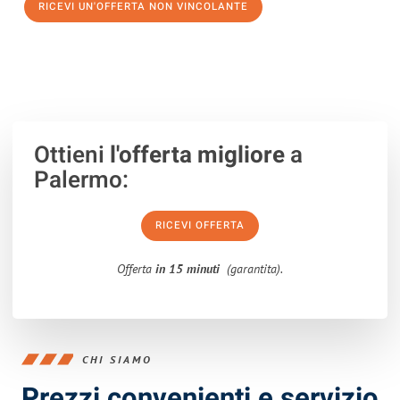
RICEVI UN'OFFERTA NON VINCOLANTE
100% non vincolante – Risposta garantita entro 15 minuti.
Ottieni
l'offerta migliore
a
Palermo:
RICEVI OFFERTA
Offerta
in 15 minuti
(garantita).
CHI SIAMO
Prezzi convenienti e servizio