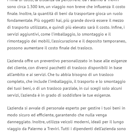
sono circa 1.300 km, un viaggio non breve che influenza il costo
finale. Inoltre, la quantità di beni da trasportare gioca un ruolo
fondamentale. Più oggetti hai, più grande dovrà essere il mezzo
di trasporto utilizzato, e quindi più elevato sarà il costo. Infine, i
servizi aggiuntivi, come l’imballaggio, lo smontaggio e il
rimontaggio dei mobili, l’assicurazione e il deposito temporaneo,
possono aumentare il costo finale del trasloco.
L’azienda offre un preventivo personalizzato in base alle esigenze
del cliente, con diversi pacchetti di trasloco disponibili in base
all’ambito e ai servizi. Che tu abbia bisogno di un trasloco
completo, che include l’imballaggio, il trasporto e lo smontaggio
dei tuoi beni, o di un trasloco parziale, in cui scegli solo alcuni
servizi, l’azienda è in grado di soddisfare le tue esigenze.
L’azienda si avvale di personale esperto per gestire i tuoi beni in
modo sicuro ed efficiente, garantendo che nulla venga
danneggiato. Inoltre, utilizza veicoli moderni, ideali per il lungo
viaggio da Palermo a Treviri. Tutti i dipendenti dell’azienda sono