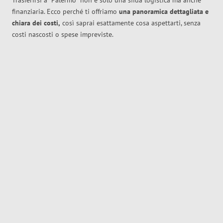
Trasferirsi a
Palermo
non è solo una sfida logistica ma anche
finanziaria. Ecco perché ti offriamo
una panoramica dettagliata e
chiara dei costi,
così saprai esattamente cosa aspettarti, senza
costi nascosti o spese impreviste.