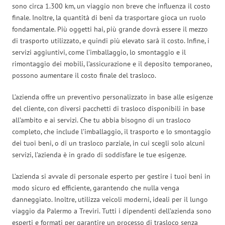
sono circa 1.300 km, un viaggio non breve che influenza il costo
finale. Inoltre, la quantità di beni da trasportare gioca un ruolo
fondamentale. Più oggetti hai, più grande dovrà essere il mezzo
di trasporto utilizzato, e quindi più elevato sarà il costo. Infine, i
servizi aggiuntivi, come l’imballaggio, lo smontaggio e il
rimontaggio dei mobili, l’assicurazione e il deposito temporaneo,
possono aumentare il costo finale del trasloco.
L’azienda offre un preventivo personalizzato in base alle esigenze
del cliente, con diversi pacchetti di trasloco disponibili in base
all’ambito e ai servizi. Che tu abbia bisogno di un trasloco
completo, che include l’imballaggio, il trasporto e lo smontaggio
dei tuoi beni, o di un trasloco parziale, in cui scegli solo alcuni
servizi, l’azienda è in grado di soddisfare le tue esigenze.
L’azienda si avvale di personale esperto per gestire i tuoi beni in
modo sicuro ed efficiente, garantendo che nulla venga
danneggiato. Inoltre, utilizza veicoli moderni, ideali per il lungo
viaggio da Palermo a Treviri. Tutti i dipendenti dell’azienda sono
esperti e formati per garantire un processo di trasloco senza