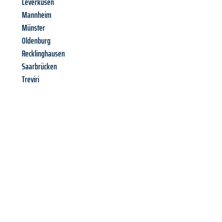
Leverkusen
Mannheim
Münster
Oldenburg
Recklinghausen
Saarbrücken
Treviri
Richiedi ora la tua
offerta
al
miglior
prezzo !
Inviateci adesso la vostra richiesta non vincolante e
assicuratevi la vostra
offerta di trasloco per le vostre esigenze