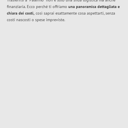
Trasferirsi a
Palermo
non è solo una sfida logistica ma anche
finanziaria. Ecco perché ti offriamo
una panoramica dettagliata e
chiara dei costi,
così saprai esattamente cosa aspettarti, senza
costi nascosti o spese impreviste.