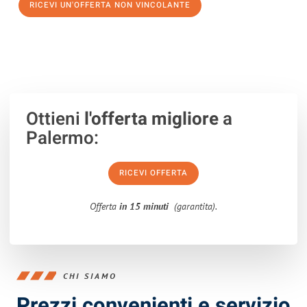
RICEVI UN'OFFERTA NON VINCOLANTE
100% non vincolante – Risposta garantita entro 15 minuti.
Ottieni
l'offerta migliore
a
Palermo:
RICEVI OFFERTA
Offerta
in 15 minuti
(garantita).
CHI SIAMO
Prezzi convenienti e servizio