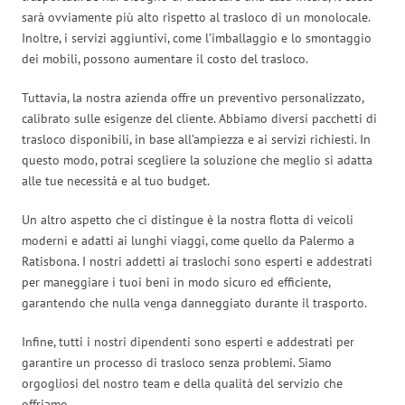
sarà ovviamente più alto rispetto al trasloco di un monolocale.
Inoltre, i servizi aggiuntivi, come l’imballaggio e lo smontaggio
dei mobili, possono aumentare il costo del trasloco.
Tuttavia, la nostra azienda offre un preventivo personalizzato,
calibrato sulle esigenze del cliente. Abbiamo diversi pacchetti di
trasloco disponibili, in base all’ampiezza e ai servizi richiesti. In
questo modo, potrai scegliere la soluzione che meglio si adatta
alle tue necessità e al tuo budget.
Un altro aspetto che ci distingue è la nostra flotta di veicoli
moderni e adatti ai lunghi viaggi, come quello da Palermo a
Ratisbona. I nostri addetti ai traslochi sono esperti e addestrati
per maneggiare i tuoi beni in modo sicuro ed efficiente,
garantendo che nulla venga danneggiato durante il trasporto.
Infine, tutti i nostri dipendenti sono esperti e addestrati per
garantire un processo di trasloco senza problemi. Siamo
orgogliosi del nostro team e della qualità del servizio che
offriamo.