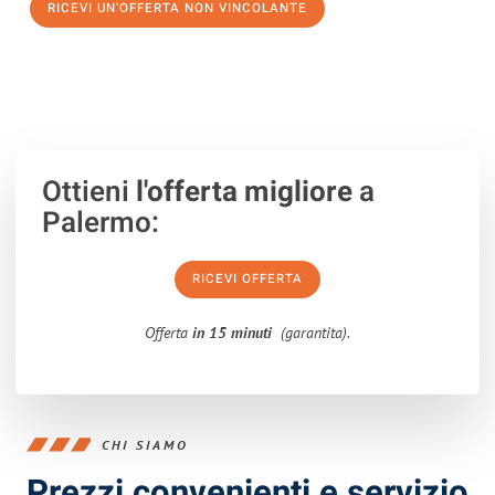
RICEVI UN'OFFERTA NON VINCOLANTE
100% non vincolante – Risposta garantita entro 15 minuti.
Ottieni
l'offerta migliore
a
Palermo:
RICEVI OFFERTA
Offerta
in 15 minuti
(garantita).
CHI SIAMO
Prezzi convenienti e servizio