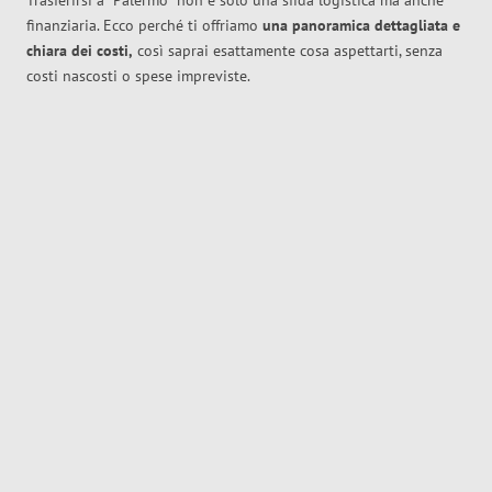
Trasferirsi a
Palermo
non è solo una sfida logistica ma anche
finanziaria. Ecco perché ti offriamo
una panoramica dettagliata e
chiara dei costi,
così saprai esattamente cosa aspettarti, senza
costi nascosti o spese impreviste.