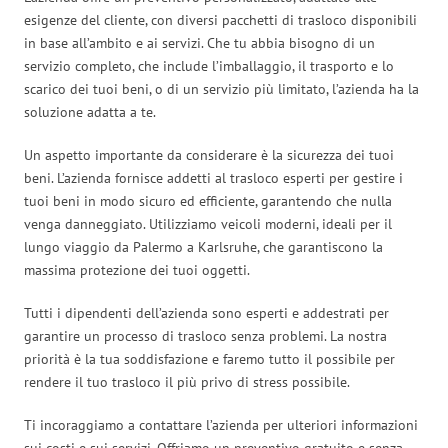
esigenze del cliente, con diversi pacchetti di trasloco disponibili
in base all’ambito e ai servizi. Che tu abbia bisogno di un
servizio completo, che include l’imballaggio, il trasporto e lo
scarico dei tuoi beni, o di un servizio più limitato, l’azienda ha la
soluzione adatta a te.
Un aspetto importante da considerare è la sicurezza dei tuoi
beni. L’azienda fornisce addetti al trasloco esperti per gestire i
tuoi beni in modo sicuro ed efficiente, garantendo che nulla
venga danneggiato. Utilizziamo veicoli moderni, ideali per il
lungo viaggio da Palermo a Karlsruhe, che garantiscono la
massima protezione dei tuoi oggetti.
Tutti i dipendenti dell’azienda sono esperti e addestrati per
garantire un processo di trasloco senza problemi. La nostra
priorità è la tua soddisfazione e faremo tutto il possibile per
rendere il tuo trasloco il più privo di stress possibile.
Ti incoraggiamo a contattare l’azienda per ulteriori informazioni
sui costi e sui servizi. Offriamo un preventivo gratuito e senza